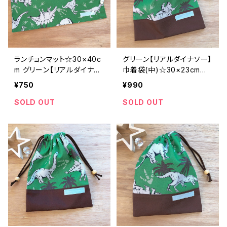
ランチョンマット☆30×40c
グリーン【リアルダイナソー】
m グリーン【リアルダイナソ
巾着袋(中)☆30×23cm★K
ー柄】 ★RM2.｜通園通学
C.｜通園用のかわいいトー
¥750
¥990
用のかわいい巾着袋や入園
トバッグや子供スモックHos
オーダーHoshizora☆ほし
hizora☆ほしぞら
SOLD OUT
SOLD OUT
ぞら