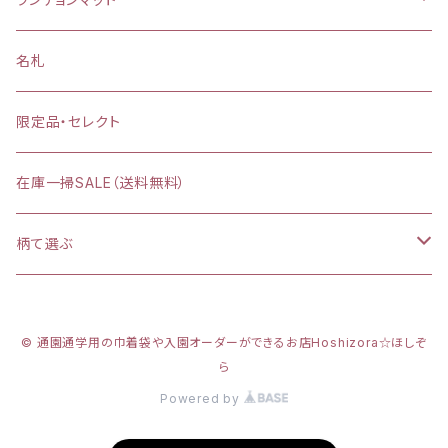
【給食袋・おやつ袋】約 縦25×20cm
縦25×横35cm
名札
縦30×横40cm
限定品・セレクト
在庫一掃SALE（送料無料）
柄て選ぶ
カラフルダイナソー
© 通園通学用の巾着袋や入園オーダーができるお店Hoshizora☆ほしぞ
プリンセスシルエット
ら
Powered by
新幹線