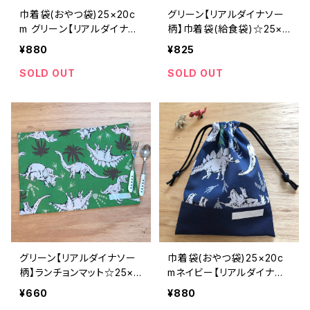
巾着袋(おやつ袋)25×20c
グリーン【リアルダイナソー
m グリーン【リアルダイナソ
柄】巾着袋(給食袋)☆25×2
ー】 ★KY.20｜通園通学用
0cm★KB.｜通園用のかわ
¥880
¥825
のかわいい巾着袋や入園オ
いいトートバッグや子供スモ
ーダーHoshizora☆ほしぞ
ックHoshizora☆ほしぞら
SOLD OUT
SOLD OUT
ら
グリーン【リアルダイナソー
巾着袋(おやつ袋)25×20c
柄】ランチョンマット☆25×3
mネイビー【リアルダイナソ
5cm★RM.｜通園用のかわ
ー】★KY.｜通園通学用の
¥660
¥880
いいトートバッグや子供スモ
かわいい巾着袋や入園オー