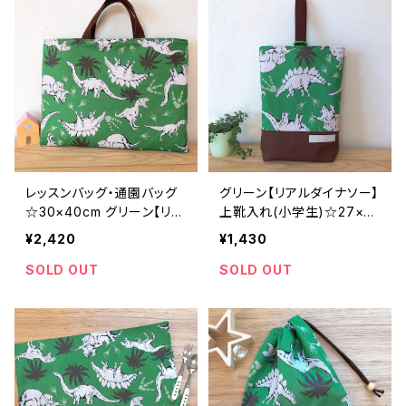
レッスンバッグ・通園バッグ
グリーン【リアルダイナソー】
☆30×40cm グリーン【リア
上靴入れ(小学生)☆27×23
ルダイナソー柄】 ★B.3恐竜
マチ6cm★US.13恐竜｜通
¥2,420
¥1,430
｜通園通学用のかわいい巾
園用のかわいいトートバッ
着袋や入園オーダーHoshi
グや子供スモックHoshizor
SOLD OUT
SOLD OUT
zora☆ほしぞら
a☆ほしぞら