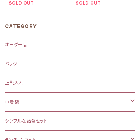
ックHoshizora☆ほしぞら
ダーHoshizora☆ほしぞら
SOLD OUT
SOLD OUT
CATEGORY
オーダー品
バッグ
上靴入れ
巾着袋
(大)約 縦37×横34マチ＋8cm
シンプルな給食セット
お弁当袋
ランチョンマット