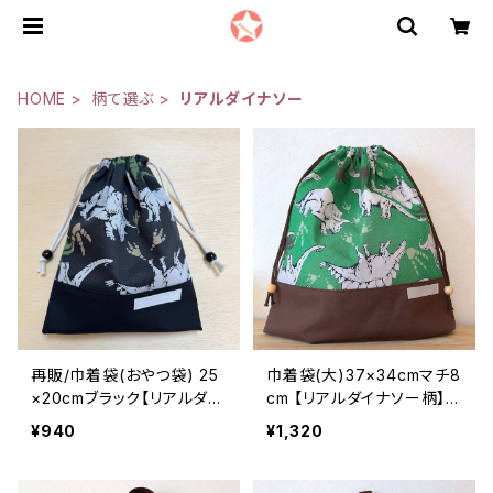
HOME
柄て選ぶ
リアルダイナソー
再販/巾着袋(おやつ袋) 25
巾着袋(大)37×34cmマチ8
×20cmブラック【リアルダイ
cm 【リアルダイナソー柄】
ナソー】★KY.19202122｜
★KD.2627｜通園通学用の
¥940
¥1,320
通園通学用のかわいい巾着
かわいい巾着袋や入園オー
袋や入園オーダーHoshizo
ダーHoshizora☆ほしぞら
ra☆ほしぞら