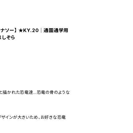
イナソー】 ★KY.20｜通園通学用
ほしぞら
リと描かれた恐竜達…恐竜の骨のような
デザインが大きいため、お好きな恐竜