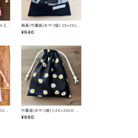
m 【チ
再販/巾着袋(おやつ袋) 25×20cm
39 女
ブラック【リアルダイナソー】★KY.1
¥940
用のか
9202122｜通園通学用のかわいい
Hos
巾着袋や入園オーダーHoshizora
☆ほしぞら
0cm
巾着袋(おやつ袋)☆24×20cm 裏
.141
地付き【デイジー柄】 ★KB. 女の
¥990
袋｜通
子 花柄 シンプル 大人｜通園
や入園
通学用のかわいい巾着袋や入園オ
ぞら
ーダーHoshizora☆ほしぞら