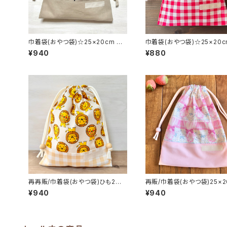
巾着袋(おやつ袋)☆25×20cm ベ
巾着袋(おやつ袋)☆25×20c
ージュ【シンプルスター柄】 ★KB.
ェック柄】 ★KB.25262738
¥940
¥880
｜通園通学用のかわいい巾着袋や
の子 シンプル｜通園通学
入園オーダーHoshizora☆ほしぞ
わいい巾着袋や入園オーダー
ら
hizora☆ほしぞら
再再販/巾着袋(おやつ袋)ひも2本
再販/巾着袋(おやつ袋)25×2
タイプ☆25×20cm 【ライオン柄】
ピンク【カーテンキャット】★KY
¥940
¥940
★KY.781112｜通園通学用のかわ
5 猫 ネコ 女の子 給食
いい巾着袋や入園オーダーHoshiz
園通学用のかわいい巾着袋
ora☆ほしぞら
オーダーHoshizora☆ほし