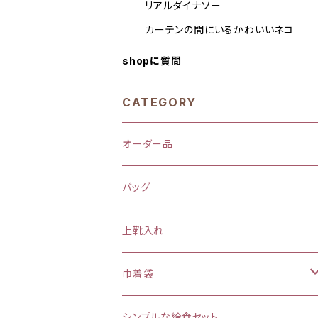
リアルダイナソー
カーテンの間にいるかわいいネコ
shopに質問
CATEGORY
オーダー品
バッグ
上靴入れ
巾着袋
(大)約 縦37×横34マチ＋8cm
シンプルな給食セット