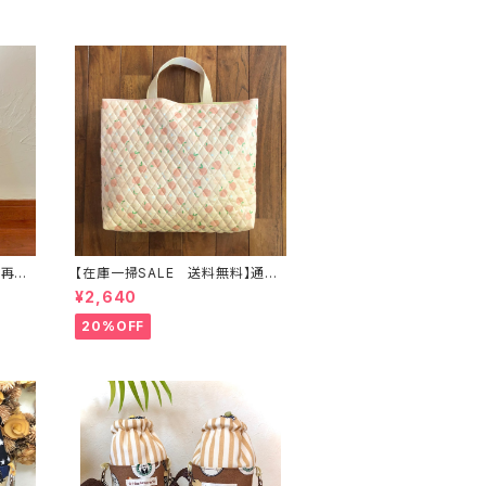
再販/
【在庫一掃SALE 送料無料】通園
 ☆【ピ
バッグ☆32×43マチ6cm☆【ピー
¥2,640
チ柄】★TB.39 幼稚園バッグ ト
ートバッグ キルティング レッス
20%OFF
や入園
ンバッグ 桃 女の子 ｜通園通
ぞら
学用のかわいい巾着袋や入園オー
ダーHoshizora☆ほしぞら