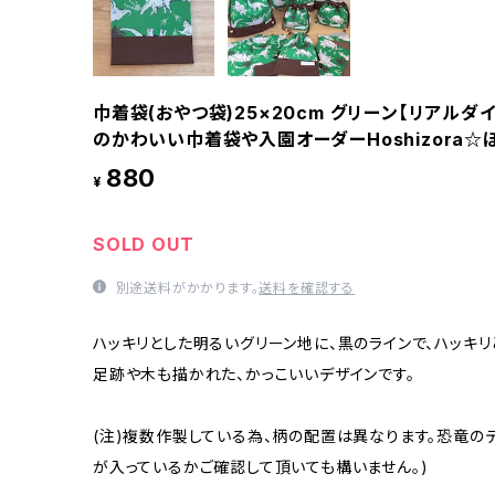
巾着袋(おやつ袋)25×20cm グリーン【リアルダ
のかわいい巾着袋や入園オーダーHoshizora☆
880
¥
SOLD OUT
別途送料がかかります。
送料を確認する
ハッキリとした明るいグリーン地に、黒のラインで、ハッキ
足跡や木も描かれた、かっこいいデザインです。
(注)複数作製している為、柄の配置は異なります。恐竜の
が入っているかご確認して頂いても構いません。)