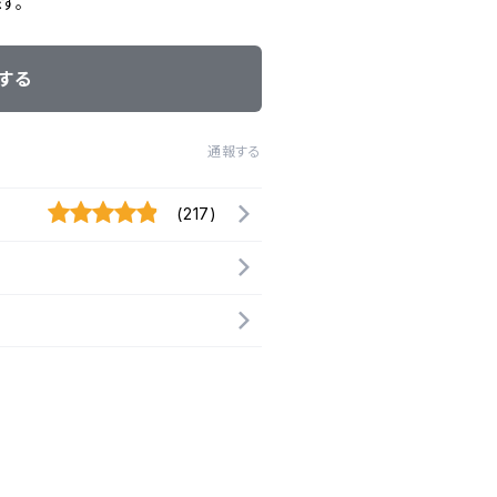
す。
する
通報する
(217)