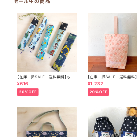
セール中の商品
【在庫一掃SALE 送料無料】もこ
【在庫一掃SALE 送料無料】
もこ水筒肩ひもカバー【はたらく】
上靴入れ☆27×22マチ6cm
¥616
¥1,232
★KS.101113141516171819 車
ーチ柄】 ★US.49 上履き袋 上靴
男の子 飛行機 くるま ｜通園
袋 桃 キルティング 裏地付き ｜通
20%OFF
20%OFF
通学用のかわいい巾着袋や入園オ
園通学用のかわいい巾着袋
ーダーHoshizora☆ほしぞら
オーダーHoshizora☆ほし