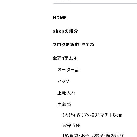
HOME
shopの紹介
ブログ更新中！見てね
全アイテム↓
オーダー品
バッグ
上靴入れ
巾着袋
(大)約 縦37×横34マチ＋8cm
お弁当袋
【給食袋・おやつ袋】約 縦25×20