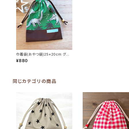
巾着袋(おやつ袋)25×20cm グリ
ーン【リアルダイナソー】 ★KY.20
¥880
｜通園通学用のかわいい巾着袋や
入園オーダーHoshizora☆ほしぞ
ら
同じカテゴリの商品