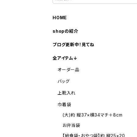
HOME
shopの紹介
ブログ更新中！見てね
全アイテム↓
オーダー品
バッグ
上靴入れ
巾着袋
(大)約 縦37×横34マチ＋8cm
お弁当袋
【給食袋・おやつ袋】約 縦25×20