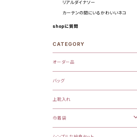
リアルダイナソー
カーテンの間にいるかわいいネコ
shopに質問
CATEGORY
オーダー品
バッグ
上靴入れ
巾着袋
(大)約 縦37×横34マチ＋8cm
シンプルな給食セット