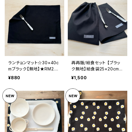
｜通園通学用のかわいい巾
着袋や入園オーダーHoshi
zora☆ほしぞら
ランチョンマット☆30×40c
再再販/給食セット 【ブラッ
mブラック【無地】★RM2.62
ク無地】給食袋25×20cm
63 シンプル 男の子 かっ
ランチョンマット 25×35c
¥880
¥1,500
こいい 裏地付き｜通園通
m ★SET.4041 シンプル
学用のかわいい巾着袋や入
裏地付き マイカラー my
園オーダーHoshizora☆ほ
color｜通園通学用のかわ
しぞら
いい巾着袋や入園オーダー
Hoshizora☆ほしぞら