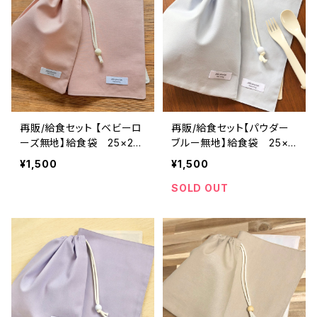
ぞら
オーダーHoshizora☆ほし
ぞら
再販/給食セット 【ベビーロ
再販/給食セット【パウダー
ーズ無地】給食袋 25×20
ブルー無地】給食袋 25×2
cm ランチョンマット 25×3
0cm ランチョンマット 25×
¥1,500
¥1,500
5cm ★SET. 262728シン
35cm ★SET. 3031 シンプ
プル 裏地付き マイカラ
ル 裏地付き マイカラー
SOLD OUT
ー my color｜通園通学
my color｜通園通学用の
用のかわいい巾着袋や入園
かわいい巾着袋や入園オー
オーダーHoshizora☆ほし
ダーHoshizora☆ほしぞら
ぞら