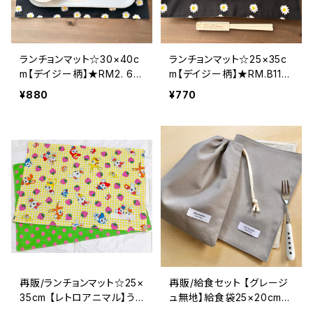
ランチョンマット☆30×40c
ランチョンマット☆25×35c
m【デイジー柄】★RM2. 68
m【デイジー柄】★RM.B1112
69 花柄 シンプル 女の
花柄 シンプル 女の子
¥880
¥770
子 大人 ナフキン｜通園
大人 ナフキン｜通園通学
通学用のかわいい巾着袋や
用のかわいい巾着袋や入園
入園オーダーHoshizora☆
オーダーHoshizora☆ほし
ほしぞら
ぞら
再販/ランチョンマット☆25×
再販/給食セット 【グレージ
35cm 【レトロアニマル】う
ュ無地】給食袋25×20cm
さぎ・バンビ・いちご ★RM.
ランチョンマット 25×35c