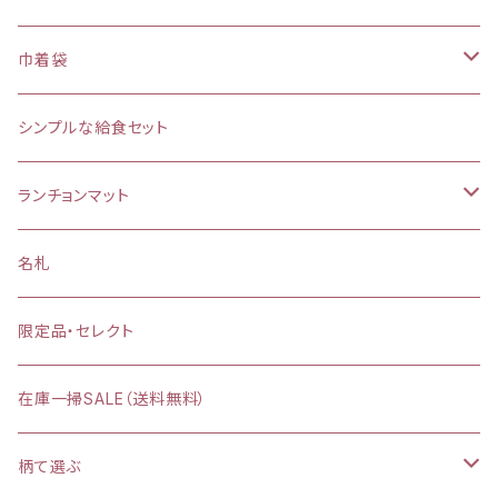
巾着袋
(大)約 縦37×横34マチ＋8cm
シンプルな給食セット
お弁当袋
ランチョンマット
【給食袋・おやつ袋】約 縦25×20cm
縦25×横35cm
名札
縦30×横40cm
限定品・セレクト
在庫一掃SALE（送料無料）
柄て選ぶ