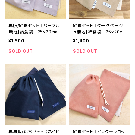
再販/給食セット 【パープル
給食セット 【ダークベージ
無地】給食袋 25×20cm
ュ無地】給食袋 25×20cm
ランチョンマット 25×35c
ランチョンマット 25×35c
¥1,500
¥1,400
m ★SET.25 シンプル 裏
m ★SET. 20 シンプル 裏
地付き マイカラー my c
地付き マイカラー my col
SOLD OUT
SOLD OUT
olor｜通園通学用のかわい
or｜通園通学用のかわいい
い巾着袋や入園オーダーH
巾着袋や入園オーダーHos
oshizora☆ほしぞら
hizora☆ほしぞら
再再販/給食セット 【ネイビ
給食セット 【ピンクテラコッ