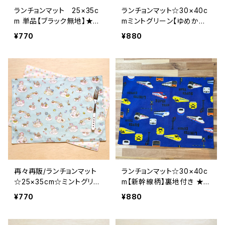
ランチョンマット 25×35c
ランチョンマット☆30×40c
m 単品【ブラック無地】★R
mミントグリーン【ゆめかわ
M.B10 シンプル 裏地付き
ペガサス雲と虹ラメ入り】★
¥770
¥880
マイカラー my color｜通
RM2. 裏地付き ユニコー
園通学用のかわいい巾着袋
ン 女の子 スィーツ ナ
や入園オーダーHoshizora
フキン｜通園通学用のかわ
☆ほしぞら
いい巾着袋や入園オーダー
Hoshizora☆ほしぞら
再々再販/ランチョンマット
ランチョンマット☆30×40c
☆25×35cm☆ミントグリー
m【新幹線柄】裏地付き ★R
ン【ゆめかわペガサス雲と虹
M2. 64656667 男の子
¥770
¥880
ラメ入り】★RM. B7B8B9
かっこいい｜通園通学用の
裏地付き ユニコーン 女
かわいい巾着袋や入園オー
の子 スィーツ ナフキン
ダーHoshizora☆ほしぞら