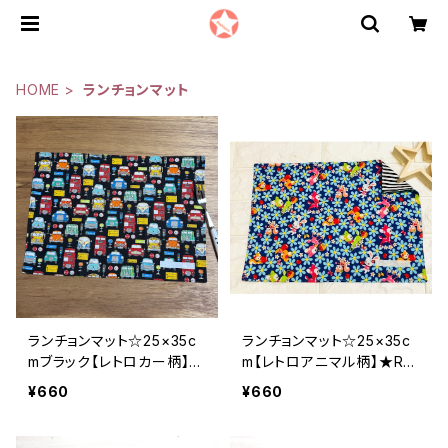
HOME
ランチョンマット
ランチョンマット☆25×35c
ランチョンマット☆25×35c
mブラック【レトロカー柄】★
m【レトロアニマル柄】★RM.
RM. 車 男の子 裏地付き
動物 ウサギ 女の子｜通
¥660
¥660
｜通園通学用のかわいい巾
園通学用のかわいい巾着袋
着袋や入園オーダーHoshi
や入園オーダーHoshizora
zora☆ほしぞら
☆ほしぞら