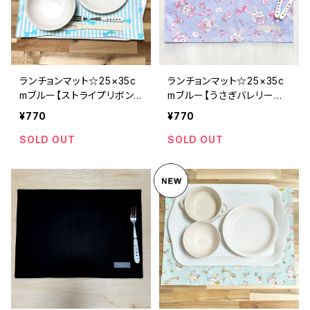
ランチョンマット☆25×35c
ランチョンマット☆25×35c
mブルー【ストライプリボン
mブルー【うさぎバレリーナ
柄】★RM. シンプル 女の
柄】★RM.ゆめかわ ウサ
¥770
¥770
子｜通園通学用のかわいい
ギ 女の子｜通園通学用の
巾着袋や入園オーダーHos
かわいい巾着袋や入園オー
SOLD OUT
SOLD OUT
hizora☆ほしぞら
ダーHoshizora☆ほしぞら