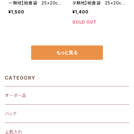
ー無地】給食袋 25×20cm
タ無地】給食袋 25×20cm
ランチョンマット 25×35c
ランチョンマット 25×35c
¥1,500
¥1,400
m マイカラー my color
m ★SET.13 シンプル 裏
★SET. 4243 シンプル
地付き マイカラー my col
SOLD OUT
裏地付き｜通園通学用のか
or｜通園通学用のかわいい
わいい巾着袋や入園オーダ
巾着袋や入園オーダーHos
ーHoshizora☆ほしぞら
hizora☆ほしぞら
もっと見る
CATEGORY
オーダー品
バッグ
上靴入れ