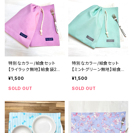
特別なカラー/給食セット
特別なカラー/給食セット
【ライラック無地】給食袋25
【ミントグリーン無地】給食
×20cm ランチョンマット 2
袋25×20cm ランチョンマッ
¥1,500
¥1,500
5×35cm ★SET. シンプ
ト 25×35cm ★SET. シン
ル 裏地付き マイカラー
プル 裏地付き マイカラ
SOLD OUT
SOLD OUT
my color｜通園通学用の
ー my color｜通園通学
かわいい巾着袋や入園オー
用のかわいい巾着袋や入園
ダーHoshizora☆ほしぞら
オーダーHoshizora☆ほし
ぞら