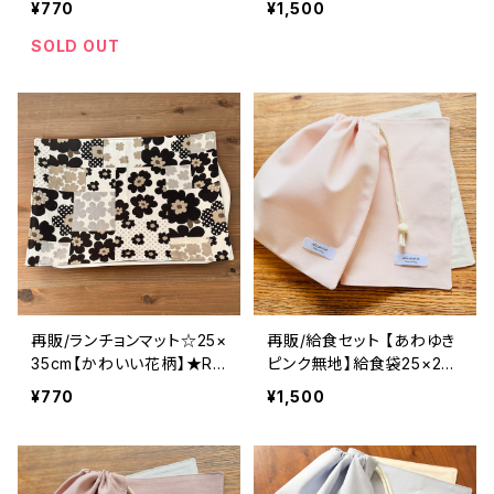
¥770
¥1,500
｜通園通学用のかわいい巾
m ★SET. 37 シンプル 裏
着袋や入園オーダーHoshi
地付き マイカラー my c
SOLD OUT
zora☆ほしぞら
olor｜通園通学用のかわい
い巾着袋や入園オーダーH
oshizora☆ほしぞら
再販/ランチョンマット☆25×
再販/給食セット 【あわゆき
35cm【かわいい花柄】★R
ピンク無地】給食袋25×20c
M.B4B5B6 花柄 シンプ
m ランチョンマット25×35c
¥770
¥1,500
ル モノトーン 女の子
m ★SET.323334 シンプ
大人 ナフキン｜通園通学
ル 裏地付き マイカラ
用のかわいい巾着袋や入園
ー my color｜通園通学
オーダーHoshizora☆ほし
用のかわいい巾着袋や入園