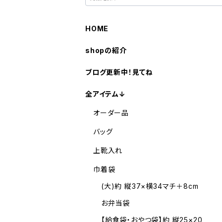
HOME
shopの紹介
ブログ更新中！見てね
全アイテム↓
オーダー品
バッグ
上靴入れ
巾着袋
(大)約 縦37×横34マチ＋8cm
お弁当袋
【給食袋・おやつ袋】約 縦25×20