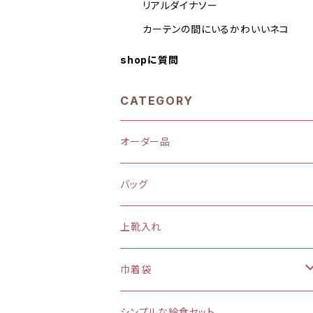
リアルダイナソー
カーテンの間にいるかわいいネコ
shopに質問
CATEGORY
オーダー品
バッグ
上靴入れ
巾着袋
(大)約 縦37×横34マチ＋8cm
シンプルな給食セット