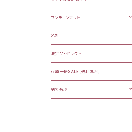
お弁当袋
ランチョンマット
【給食袋・おやつ袋】約 縦25×20cm
縦25×横35cm
名札
縦30×横40cm
限定品・セレクト
在庫一掃SALE（送料無料）
柄て選ぶ
カラフルダイナソー
プリンセスシルエット