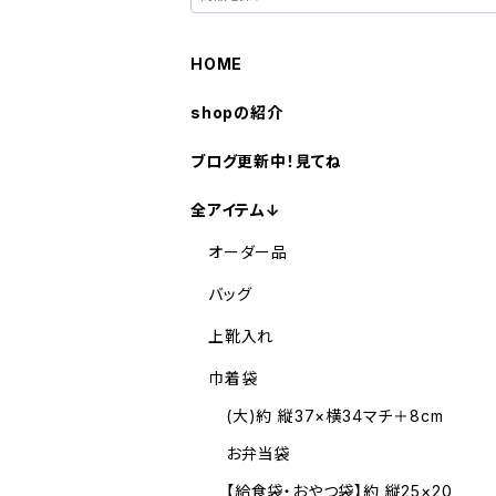
HOME
shopの紹介
ブログ更新中！見てね
全アイテム↓
オーダー品
バッグ
上靴入れ
巾着袋
(大)約 縦37×横34マチ＋8cm
お弁当袋
【給食袋・おやつ袋】約 縦25×20