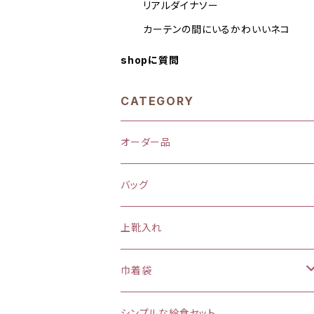
リアルダイナソー
カーテンの間にいるかわいいネコ
shopに質問
CATEGORY
オーダー品
バッグ
上靴入れ
巾着袋
(大)約 縦37×横34マチ＋8cm
シンプルな給食セット