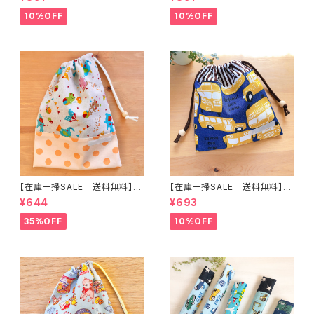
い車柄】 ★KC.3738 くるま
ロカー】★KC.92男の子 くる
男の子｜通園通学用のかわいい
ま 車 ｜通園通学用のかわい
10%OFF
10%OFF
巾着袋や入園オーダーHoshiz
い巾着袋や入園オーダーHoshi
ora☆ほしぞら
zora☆ほしぞら
【在庫一掃SALE 送料無料】巾
【在庫一掃SALE 送料無料】巾
着袋(中)☆30×23cm 【ウサギ・
着袋(小)20×19cmイエロー&
¥644
¥693
クマ・ゾウ・アニマル柄】 ★KC.5
ブルー【スクールバス柄】★ KU.
5｜通園通学用のかわいい巾着
1041 車 乗り物 くるま scho
35%OFF
10%OFF
袋や入園オーダーHoshizora
ol bus 男の子｜通園通学用の
☆ほしぞら
かわいい巾着袋や入園オーダー
Hoshizora☆ほしぞら