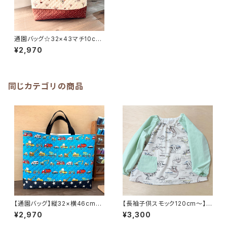
通園バッグ☆32×43マチ10cm
★MB.20 動物 ナチュラル
¥2,970
北欧風｜通園通学用のかわいい
巾着袋や入園オーダーHoshiz
ora☆ほしぞら
同じカテゴリの商品
【通園バッグ】縦32×横46cmマ
【長袖子供スモック120cm〜】恐
チ6cm☆ はたらく車 車柄
竜★LL.2 ダイナソー 男の
¥2,970
¥3,300
車 星 男の子 ★TB. | 通園
子 緑 グリーン かっこいい
通学用のかわいい巾着袋や入園
｜通園用のかわいいトートバッ