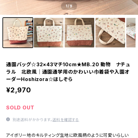
1
/9
通園バッグ☆32×43マチ10cm★MB.20 動物 ナチュ
ラル 北欧風｜通園通学用のかわいい巾着袋や入園オ
ーダーHoshizora☆ほしぞら
¥2,970
SOLD OUT
別途送料がかかります。
送料を確認する
アイボリー地のキルティング生地に欧風柄のように可愛いらしい