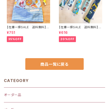
【在庫一掃SALE 送料無料】巾
【在庫一掃SALE 送料無料】も
着袋(中)☆31×23cm ブルー
こもこ水筒肩ひもカバー【はたら
¥751
¥616
【うさぎ・バンビ・レトロアニマル
く】 ★KS.10111314151617181
柄】 ★KC.5960 裏地付き 動
9 車 男の子 飛行機 くる
35%OFF
20%OFF
物｜通園通学用のかわいい巾着
ま ｜通園通学用のかわいい巾
袋や入園オーダーHoshizora
着袋や入園オーダーHoshizor
☆ほしぞら
a☆ほしぞら
商品一覧に戻る
CATEGORY
オーダー品