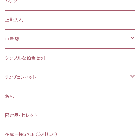
バッグ
上靴入れ
巾着袋
(大)約 縦37×横34マチ＋8cm
シンプルな給食セット
お弁当袋
ランチョンマット
【給食袋・おやつ袋】約 縦25×20cm
縦25×横35cm
名札
縦30×横40cm
限定品・セレクト
在庫一掃SALE（送料無料）