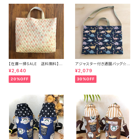
a☆ほしぞら
zora☆ほしぞら
【在庫一掃SALE 送料無料】通
アジャスター付き通園バッグ☆3
園バッグ☆32×43マチ6cm☆
0×43cm 【恐竜柄】 ★B. 13 男
¥2,640
¥2,079
【ピーチ柄】★TB.39 幼稚園バ
の子 キルティング 絵本バッ
ッグ トートバッグ キルティン
グ ダイナソー ｜通園通学用
20%OFF
30%OFF
グ レッスンバッグ 桃 女の
のかわいい巾着袋や入園オーダ
子 ｜通園通学用のかわいい巾
ーHoshizora☆ほしぞら
着袋や入園オーダーHoshizor
a☆ほしぞら