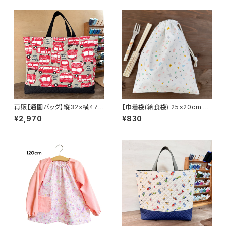
オーダーができるお店Hoshizo
グや子供用スモックHoshizora
ra☆ほしぞらです
☆ほしぞら
再販【通園バッグ】縦32×横47c
【巾着袋(給食袋) 25×20cm 】
mマチ6cm☆ 車柄 スクール
小鳥とお花柄★KB. シンプル
¥2,970
¥830
バス 男の子 ★UB. | 通園通
女の子｜通園通学用のかわいい
学用のかわいい巾着袋や入園オ
巾着袋や入園オーダーHoshiz
ーダーができるお店Hoshizora
ora☆ほしぞら
☆ほしぞらです