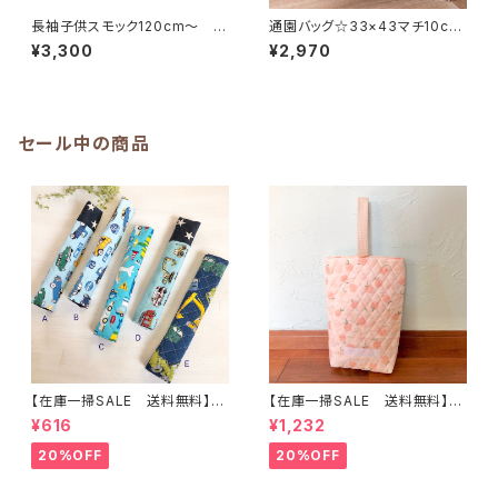
長袖子供スモック120cm〜 ピ
通園バッグ☆33×43マチ10cm
ンク【ユニコーン柄】★LL.1 ゆめ
シンプル【はたらく車】★MB. 19
¥3,300
¥2,970
かわ 女の子 星 ペガサス
男の子 くるま クルマ｜通園
音符｜通園用のかわいいトート
通学用のかわいい巾着袋や入園
バッグや子供用スモックHoshiz
オーダーHoshizora☆ほしぞら
ora☆ほしぞら
セール中の商品
【在庫一掃SALE 送料無料】も
【在庫一掃SALE 送料無料】再
こもこ水筒肩ひもカバー【はたら
販/上靴入れ☆27×22マチ6cm
¥616
¥1,232
く】 ★KS.10111314151617181
☆【ピーチ柄】 ★US.49 上履き
9 車 男の子 飛行機 くる
袋 上靴袋 桃 キルティング 裏
20%OFF
20%OFF
ま ｜通園通学用のかわいい巾
地付き ｜通園通学用のかわい
着袋や入園オーダーHoshizor
い巾着袋や入園オーダーHoshi