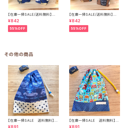
【在庫一掃SALE/送料無料】洗
【在庫一掃SALE/送料無料】洗
える保温保冷ペットボトルカバー
える保温保冷ペットボトルカバー
¥842
¥842
＆水筒ホルダー【白くまコーヒ
＆水筒ホルダー【白くまコーヒ
ー】子供用★PS.4445｜通園用
ー】子供用★PS.3233｜通園用
55%OFF
55%OFF
のかわいいトートバッグや子供ス
のかわいいトートバッグや子供ス
モックHoshizora☆ほしぞら
モックHoshizora☆ほしぞら
その他の商品
【在庫一掃SALE 送料無料】巾
【在庫一掃SALE 送料無料】巾
着袋(中)☆30×24cm【かっこい
着袋(中)30×24cmブルー【レト
¥891
¥891