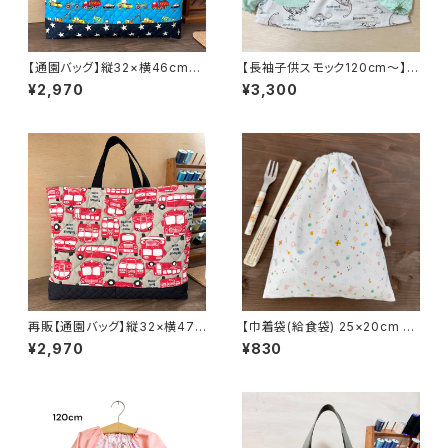
【通園バッグ】縦32×横46cmマ
【長袖子供スモック120cm〜】恐
チ6cm☆ はたらく車 車柄
竜★LL.2 ダイナソー 男の
¥2,970
¥3,300
車 星 男の子 ★TB. | 通園
子 緑 グリーン かっこいい
通学用のかわいい巾着袋や入園
｜通園用のかわいいトートバッ
オーダーができるお店Hoshizo
グや子供用スモックHoshizora
ra☆ほしぞらです
☆ほしぞら
再販【通園バッグ】縦32×横47c
【巾着袋(給食袋) 25×20cm 】
mマチ6cm☆ 車柄 スクール
小鳥とお花柄★KB. シンプル
¥2,970
¥830
バス 男の子 ★UB. | 通園通
女の子｜通園通学用のかわいい
学用のかわいい巾着袋や入園オ
巾着袋や入園オーダーHoshiz
ーダーができるお店Hoshizora
ora☆ほしぞら
☆ほしぞらです