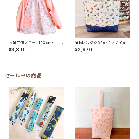
長袖子供スモック120cm〜 ピ
通園バッグ☆33×43マチ10cm
ンク【ユニコーン柄】★LL.1 ゆめ
シンプル【はたらく車】★MB. 19
¥3,300
¥2,970
かわ 女の子 星 ペガサス
男の子 くるま クルマ｜通園
音符｜通園用のかわいいトート
通学用のかわいい巾着袋や入園
バッグや子供用スモックHoshiz
オーダーHoshizora☆ほしぞら
ora☆ほしぞら
セール中の商品