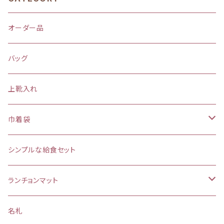
オーダー品
バッグ
上靴入れ
巾着袋
(大)約 縦37×横34マチ＋8cm
シンプルな給食セット
お弁当袋
ランチョンマット
【給食袋・おやつ袋】約 縦25×20cm
縦25×横35cm
名札