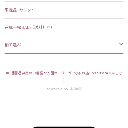
縦30×横40cm
限定品・セレクト
在庫一掃SALE（送料無料）
柄て選ぶ
カラフルダイナソー
© 通園通学用の巾着袋や入園オーダーができるお店Hoshizora☆ほしぞ
プリンセスシルエット
ら
Powered by
新幹線
リアルダイナソー