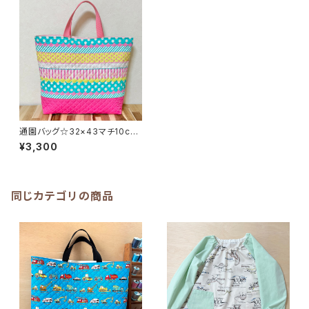
通園バッグ☆32×43マチ10cm
★MB. 21 女の子 フリル ドッ
¥3,300
ト｜通園通学用のかわいい巾着
袋や入園オーダーHoshizora
☆ほしぞら
同じカテゴリの商品