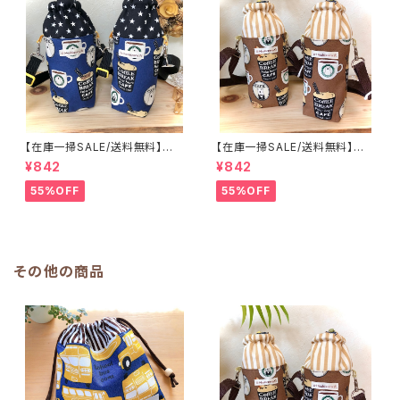
【在庫一掃SALE/送料無料】洗
【在庫一掃SALE/送料無料】洗
える保温保冷ペットボトルカバー
える保温保冷ペットボトルカバー
¥842
¥842
＆水筒ホルダー【白くまコーヒ
＆水筒ホルダー【白くまコーヒ
ー】子供用★PS.4445｜通園用
ー】子供用★PS.3233｜通園用
55%OFF
55%OFF
のかわいいトートバッグや子供ス
のかわいいトートバッグや子供ス
モックHoshizora☆ほしぞら
モックHoshizora☆ほしぞら
その他の商品