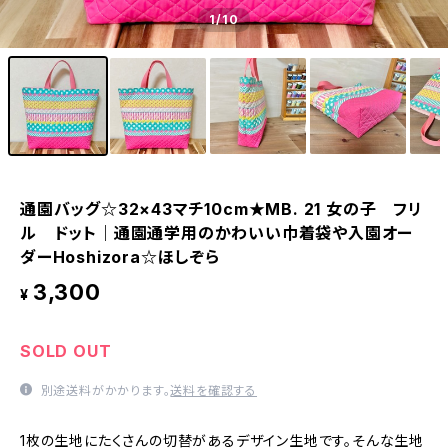
1
/10
通園バッグ☆32×43マチ10cm★MB. 21 女の子 フリ
ル ドット｜通園通学用のかわいい巾着袋や入園オー
ダーHoshizora☆ほしぞら
3,300
¥
SOLD OUT
別途送料がかかります。
送料を確認する
1枚の生地にたくさんの切替があるデザイン生地です。そんな生地