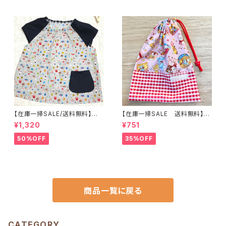
hizora☆ほしぞら
zora☆ほしぞら
【在庫一掃SALE/送料無料】半
【在庫一掃SALE 送料無料】巾
袖子供スモック110cm〜グレー
着袋(中)☆31×23cm ピンク【う
¥1,320
¥751
【ドット絵スペース柄】 ★L.3｜
さぎ・バンビ・レトロアニマル柄】
通園用のかわいいトートバッグや
★KC.6364 裏地付き 動物
50%OFF
35%OFF
子供スモックHoshizora☆ほし
女の子｜通園通学用のかわいい
ぞら
巾着袋や入園オーダーHoshiz
ora☆ほしぞら
商品一覧に戻る
CATEGORY