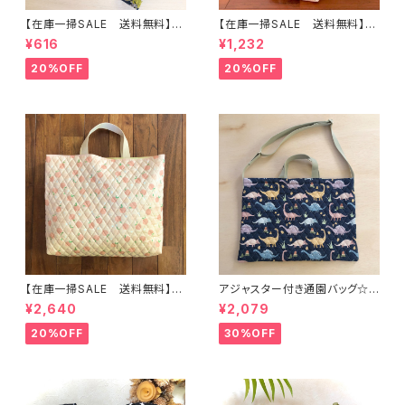
【在庫一掃SALE 送料無料】も
【在庫一掃SALE 送料無料】再
こもこ水筒肩ひもカバー【はたら
販/上靴入れ☆27×22マチ6cm
¥616
¥1,232
く】 ★KS.10111314151617181
☆【ピーチ柄】 ★US.49 上履き
9 車 男の子 飛行機 くる
袋 上靴袋 桃 キルティング 裏
20%OFF
20%OFF
ま ｜通園通学用のかわいい巾
地付き ｜通園通学用のかわい
着袋や入園オーダーHoshizor
い巾着袋や入園オーダーHoshi
a☆ほしぞら
zora☆ほしぞら
【在庫一掃SALE 送料無料】通
アジャスター付き通園バッグ☆3
園バッグ☆32×43マチ6cm☆
0×43cm 【恐竜柄】 ★B. 13 男
¥2,640
¥2,079
【ピーチ柄】★TB.39 幼稚園バ
の子 キルティング 絵本バッ
ッグ トートバッグ キルティン
グ ダイナソー ｜通園通学用
20%OFF
30%OFF
グ レッスンバッグ 桃 女の
のかわいい巾着袋や入園オーダ
子 ｜通園通学用のかわいい巾
ーHoshizora☆ほしぞら
着袋や入園オーダーHoshizor
a☆ほしぞら