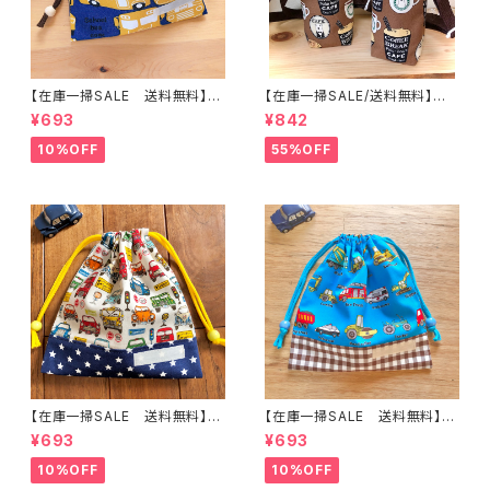
【在庫一掃SALE 送料無料】巾
【在庫一掃SALE/送料無料】洗
着袋(小)20×19cmイエロー&
える保温保冷ペットボトルカバー
¥693
¥842
ブルー【スクールバス柄】★ KU.
＆水筒ホルダー【白くまコーヒ
1041 車 乗り物 くるま scho
ー】子供用★PS.3233｜通園用
10%OFF
55%OFF
ol bus 男の子｜通園通学用の
のかわいいトートバッグや子供ス
かわいい巾着袋や入園オーダー
モックHoshizora☆ほしぞら
Hoshizora☆ほしぞら
【在庫一掃SALE 送料無料】巾
【在庫一掃SALE 送料無料】巾
着袋(小)21×20cmホワイト【レ
着袋(小)21×20cmブルー【はた
¥693
¥693
トロカー柄】★ KU.60 男の子
らく車柄】★ KU.33 男の子 くる
くるま 車｜通園通学用のかわ
ま 働く｜通園通学用のかわい
10%OFF
10%OFF
いい巾着袋や入園オーダーHos
い巾着袋や入園オーダーHoshi