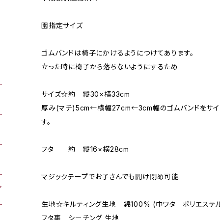
園指定サイズ
ゴムバンドは椅子にかけるようにつけてあります。
立った時に椅子から落ちないようにするため
サイズ☆約 縦30×横33cm
厚み(マチ)5cm←横幅27cm←3cm幅のゴムバンドをサ
す。
フタ 約 縦16×横28cm
マジックテープでお子さんでも開け閉め可能
生地☆キルティング生地 綿100% (中ワタ ポリエステル
フタ裏 シーチング 生地