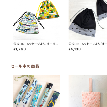
公式LINEメッセージより/オーダ
公式LINEメッセージより/オ
ー 給食袋 / 園指定サイズ 男
ー 巾着袋(大) (中)★男の
¥1,760
¥4,130
の子 新幹線 動物 アニマル｜
ンプル｜通園通学用のかわ
通園通学用のかわいい巾着袋や入
着袋や入園オーダーHoshiz
園オーダーHoshizora☆ほしぞら
ほしぞら
セール中の商品