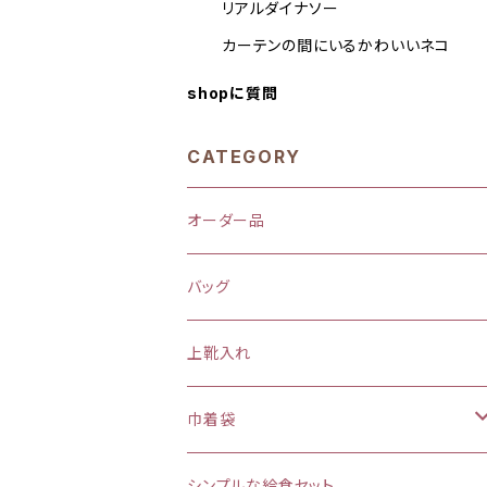
リアルダイナソー
カーテンの間にいるかわいいネコ
shopに質問
CATEGORY
オーダー品
バッグ
上靴入れ
巾着袋
(大)約 縦37×横34マチ＋8cm
シンプルな給食セット