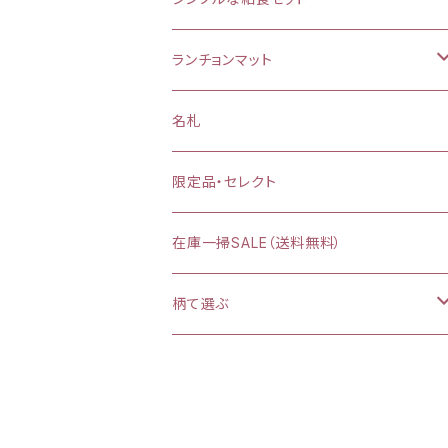
お弁当袋
ランチョンマット
【給食袋・おやつ袋】約 縦25×20cm
縦25×横35cm
名札
縦30×横40cm
限定品・セレクト
在庫一掃SALE（送料無料）
柄て選ぶ
カラフルダイナソー
プリンセスシルエット