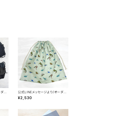
ーダ
公式LINEメッセージより/オーダー
★男
品/巾着袋(特大)☆50×50cm【恐
¥2,530
迷彩｜
竜柄】男の子 ダイナソー 特大｜
袋や入
通園通学用のかわいい巾着袋や入
しぞら
園オーダーHoshizora☆ほしぞら