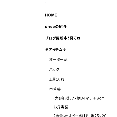
HOME
shopの紹介
ブログ更新中！見てね
全アイテム↓
オーダー品
バッグ
上靴入れ
巾着袋
(大)約 縦37×横34マチ＋8cm
お弁当袋
【給食袋・おやつ袋】約 縦25×20