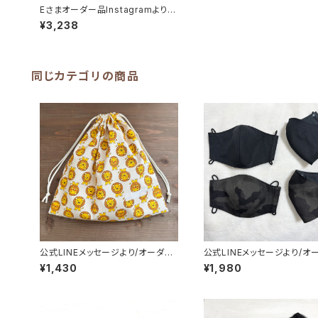
Eさまオーダー品Instagramより防
災クッションカバー☆30×33cm厚
¥3,238
み5cm ゴムバンド付き 裏地サテ
ンつき【恐竜柄】★BK. 男の子 ダ
イナソー 座布団カバー ｜通園
通学用のかわいい巾着袋や入園オ
ーダーHoshizora☆ほしぞら
同じカテゴリの商品
公式LINEメッセージより/オーダー
公式LINEメッセージより/オ
品/巾着袋(大)☆35×35cm【ライオ
ー 子供布マスク/4枚セット
¥1,430
¥1,980
ン柄】男の子 動物 大きい｜通
の子 シンプル ブラック 
園通学用のかわいい巾着袋や入園
通園通学用のかわいい巾着
オーダーHoshizora☆ほしぞら
園オーダーHoshizora☆ほ