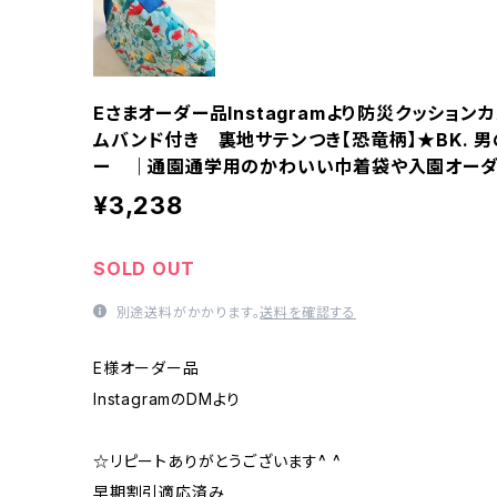
Eさまオーダー品Instagramより防災クッションカ
ムバンド付き 裏地サテンつき【恐竜柄】★BK. 
ー ｜通園通学用のかわいい巾着袋や入園オーダーH
¥3,238
SOLD OUT
別途送料がかかります。
送料を確認する
E様オーダー品
InstagramのDMより
☆リピートありがとうございます^ ^
早期割引適応済み