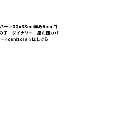
バー☆30×33cm厚み5cm ゴ
男の子 ダイナソー 座布団カバ
oshizora☆ほしぞら