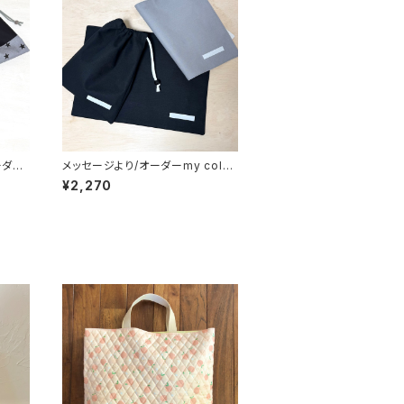
ーダ
メッセージより/オーダーmy colo
子 シ
r/給食袋縦25×横20cm/ランチョ
¥2,270
いい巾
ンマット縦25×横35cm｜通園通学
ora☆
用のかわいい巾着袋や入園オーダ
ーHoshizora☆ほしぞら