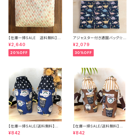
【在庫一掃SALE 送料無料】通
アジャスター付き通園バッグ☆3
園バッグ☆32×43マチ6cm☆
0×43cm 【恐竜柄】 ★B. 13 男
¥2,640
¥2,079
【ピーチ柄】★TB.39 幼稚園バ
の子 キルティング 絵本バッ
ッグ トートバッグ キルティン
グ ダイナソー ｜通園通学用
20%OFF
30%OFF
グ レッスンバッグ 桃 女の
のかわいい巾着袋や入園オーダ
子 ｜通園通学用のかわいい巾
ーHoshizora☆ほしぞら
着袋や入園オーダーHoshizor
a☆ほしぞら
【在庫一掃SALE/送料無料】洗
【在庫一掃SALE/送料無料】洗
える保温保冷ペットボトルカバー
える保温保冷ペットボトルカバー
¥842
¥842