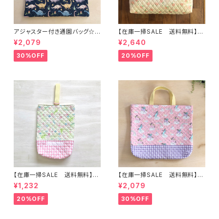
アジャスター付き通園バッグ☆3
【在庫一掃SALE 送料無料】通
0×43cm 【恐竜柄】 ★B. 13 男
園バッグ☆32×43マチ6cm☆
¥2,079
¥2,640
の子 キルティング 絵本バッ
【ピーチ柄】★TB.39 幼稚園バ
グ ダイナソー ｜通園通学用
ッグ トートバッグ キルティン
30%OFF
20%OFF
のかわいい巾着袋や入園オーダ
グ レッスンバッグ 桃 女の
ーHoshizora☆ほしぞら
子 ｜通園通学用のかわいい巾
着袋や入園オーダーHoshizor
a☆ほしぞら
【在庫一掃SALE 送料無料】上
【在庫一掃SALE 送料無料】通
靴入れ☆27×23マチ6cm ☆
園バッグ☆32×43マチ6cm☆
¥1,232
¥2,079
【ティンカーベルシルエット柄】
ピンク【ペガサス柄】★TB.38
★US. 4142 上履き袋 上靴袋
幼稚園バッグ トートバッグ キ
20%OFF
30%OFF
妖精 花 女の子 かわいい
ルティング レッスンバッグ ユ
キルティング 裏地付き ｜通園通
ニコーン ゆめかわ 女の子｜
学用のかわいい巾着袋や入園オ
通園通学用のかわいい巾着袋や