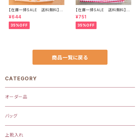
【在庫一掃SALE 送料無料】巾
【在庫一掃SALE 送料無料】巾
着袋(中)☆30×23cm 【ウサギ・
着袋(中)☆31×23cm ピンク【う
¥644
¥751
クマ・ゾウ・アニマル柄】 ★KC.5
さぎ・バンビ・レトロアニマル柄】
5｜通園通学用のかわいい巾着
★KC.6364 裏地付き 動物
35%OFF
35%OFF
袋や入園オーダーHoshizora
女の子｜通園通学用のかわいい
☆ほしぞら
巾着袋や入園オーダーHoshiz
ora☆ほしぞら
商品一覧に戻る
CATEGORY
オーダー品
バッグ
上靴入れ