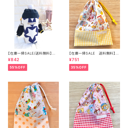
【在庫一掃SALE/送料無料】洗
【在庫一掃SALE 送料無料】巾
える保温保冷ペットボトルカバー
着袋(中)☆31×23cm クリーム
¥842
¥751
＆水筒ホルダー【星柄】子供用★
【うさぎ・バンビ・レトロアニマル
PS.3637｜通園用のかわいい
柄】 ★KC.6162 動物 裏地付
55%OFF
35%OFF
トートバッグや子供スモックHos
き｜通園通学用のかわいい巾着
hizora☆ほしぞら
袋や入園オーダーHoshizora
☆ほしぞら