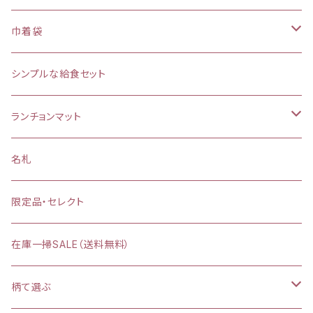
巾着袋
(大)約 縦37×横34マチ＋8cm
シンプルな給食セット
お弁当袋
ランチョンマット
【給食袋・おやつ袋】約 縦25×20cm
縦25×横35cm
名札
縦30×横40cm
限定品・セレクト
在庫一掃SALE（送料無料）
柄て選ぶ