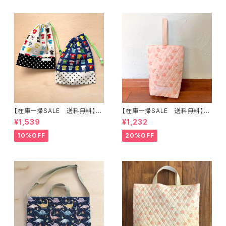
【在庫一掃SALE 送料無料】【2
【在庫一掃SALE 送料無料】再
枚セット】巾着袋(中)30×24cm
販/上靴入れ☆27×22マチ6cm
¥1,539
¥1,232
【Tシャツ柄】★KC. 男の子 星｜
☆【ピーチ柄】 ★US.49 上履き
通園通学用のかわいい巾着袋や
袋 上靴袋 桃 キルティング 裏
10%OFF
20%OFF
入園オーダーHoshizora☆ほ
地付き ｜通園通学用のかわい
しぞら
い巾着袋や入園オーダーHoshi
zora☆ほしぞら