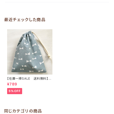
最近チェックした商品
【在庫一掃SALE 送料無料】巾
着袋(給食袋) 25×20cm ブル
¥789
ーグリーン【リボン柄】★KB.84
8587 シンプル 女の子｜通園
5%OFF
通学用のかわいい巾着袋や入園
オーダーHoshizora☆ほしぞら
同じカテゴリの商品