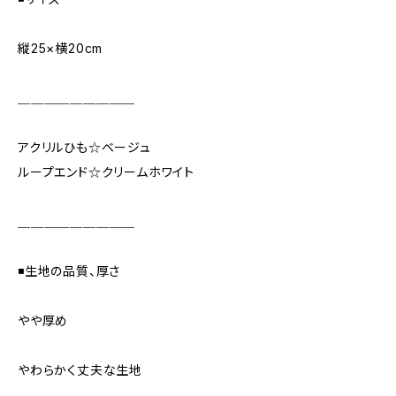
縦25×横20cm
＿＿＿＿＿＿＿＿＿
アクリルひも☆ベージュ
ループエンド☆クリームホワイト
＿＿＿＿＿＿＿＿＿
◾️生地の品質、厚さ
やや厚め
やわらかく丈夫な生地