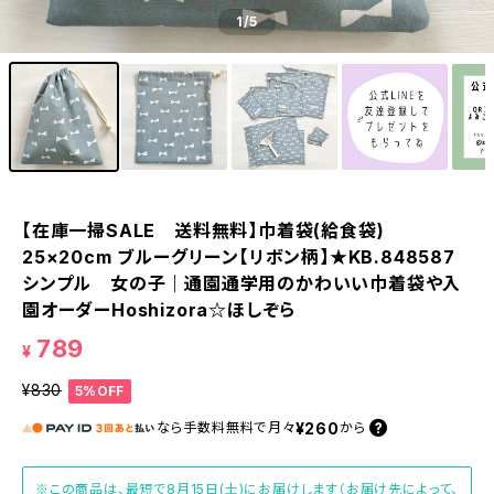
1
/5
【在庫一掃SALE 送料無料】巾着袋(給食袋)
25×20cm ブルーグリーン【リボン柄】★KB.848587
シンプル 女の子｜通園通学用のかわいい巾着袋や入
園オーダーHoshizora☆ほしぞら
789
¥
¥830
5%OFF
¥260
なら
手数料無料で
月々
から
※この商品は、最短で8月15日(土)にお届けします（お届け先によって、