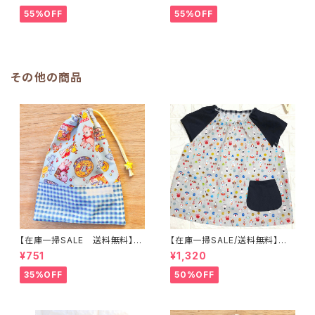
＆水筒ホルダー【白くまコーヒ
＆水筒ホルダー【白くまコーヒ
ー】子供用★PS.4445｜通園用
ー】子供用★PS.3233｜通園用
55%OFF
55%OFF
のかわいいトートバッグや子供ス
のかわいいトートバッグや子供ス
モックHoshizora☆ほしぞら
モックHoshizora☆ほしぞら
その他の商品
【在庫一掃SALE 送料無料】巾
【在庫一掃SALE/送料無料】半
着袋(中)☆31×23cm ブルー
袖子供スモック110cm〜グレー
¥751
¥1,320
【うさぎ・バンビ・レトロアニマル
【ドット絵スペース柄】 ★L.3｜
柄】 ★KC.5960 裏地付き 動
通園用のかわいいトートバッグや
35%OFF
50%OFF
物｜通園通学用のかわいい巾着
子供スモックHoshizora☆ほし
袋や入園オーダーHoshizora
ぞら
☆ほしぞら