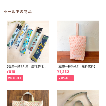
ーダーHoshizora☆ほしぞら
入園オーダーHoshizora☆ほ
しぞら
セール中の商品
【在庫一掃SALE 送料無料】も
【在庫一掃SALE 送料無料】再
こもこ水筒肩ひもカバー【はたら
販/上靴入れ☆27×22マチ6cm
¥616
¥1,232
く】 ★KS.10111314151617181
☆【ピーチ柄】 ★US.49 上履き
9 車 男の子 飛行機 くる
袋 上靴袋 桃 キルティング 裏
20%OFF
20%OFF
ま ｜通園通学用のかわいい巾
地付き ｜通園通学用のかわい
着袋や入園オーダーHoshizor
い巾着袋や入園オーダーHoshi
a☆ほしぞら
zora☆ほしぞら