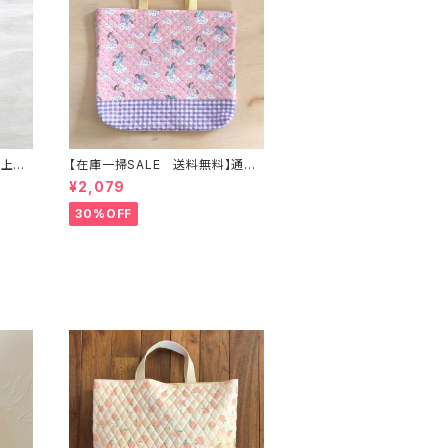
】上靴
【在庫一掃SALE 送料無料】通園
ティン
バッグ☆32×43マチ6cm☆ピンク
¥2,079
 414
【ペガサス柄】★TB.38 幼稚園バッ
グ トートバッグ キルティング
30%OFF
グ 裏
レッスンバッグ ユニコーン ゆめ
いい巾
かわ 女の子｜通園通学用のかわ
ora☆
いい巾着袋や入園オーダーHoshiz
ora☆ほしぞら