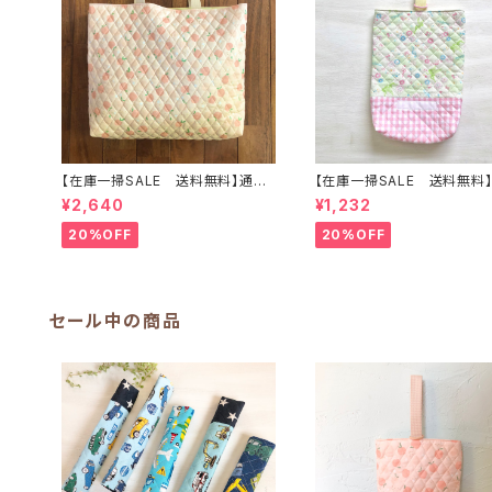
【在庫一掃SALE 送料無料】通園
【在庫一掃SALE 送料無料
バッグ☆32×43マチ6cm☆【ピー
入れ☆27×23マチ6cm ☆【
¥2,640
¥1,232
チ柄】★TB.39 幼稚園バッグ ト
カーベルシルエット柄】 ★US.
ートバッグ キルティング レッス
2 上履き袋 上靴袋 妖精 花 女
20%OFF
20%OFF
ンバッグ 桃 女の子 ｜通園通
の子 かわいい キルティン
学用のかわいい巾着袋や入園オー
地付き ｜通園通学用のかわ
ダーHoshizora☆ほしぞら
着袋や入園オーダーHoshiz
ほしぞら
セール中の商品