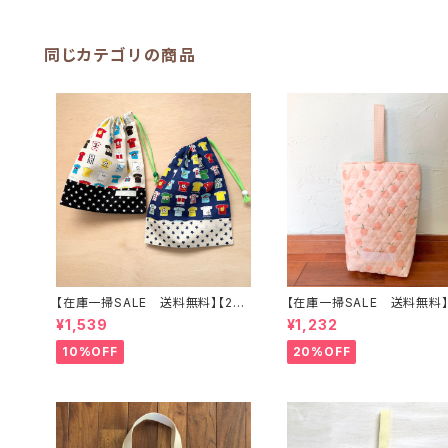
ら
同じカテゴリの商品
【在庫一掃SALE 送料無料】【2枚
【在庫一掃SALE 送料無料】
セット】巾着袋(中)30×24cm【Tシ
上靴入れ☆27×22マチ6cm
¥1,539
¥1,232
ャツ柄】★KC. 男の子 星｜通園通
ーチ柄】 ★US.49 上履き袋 上靴
学用のかわいい巾着袋や入園オー
袋 桃 キルティング 裏地付き ｜通
10%OFF
20%OFF
ダーHoshizora☆ほしぞら
園通学用のかわいい巾着袋
オーダーHoshizora☆ほし