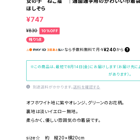
女の子 ねこ猫 ｜通園通学用のかわいい巾着袋や入
ほしぞら
¥747
¥830
10%OFF
残り1点
¥240
なら
手数料無料で
月々
から
※この商品は、最短で8月14日(金)にお届けします（お届け先
があります）。
別途送料がかかります。
送料を確認する
オフホワイト地に紫やオレンジ、グリーンのお花柄。
裏地は淡いイエロー無地。
柔らかく、優しい雰囲気の巾着袋です。
size☆ 約 縦20×横20cm