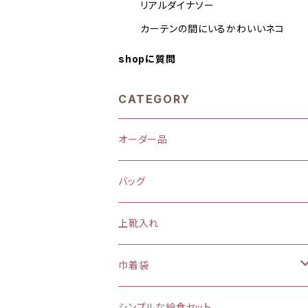
リアルダイナソー
カーテンの間にいるかわいいネコ
shopに質問
CATEGORY
オーダー品
バッグ
上靴入れ
巾着袋
(大)約 縦37×横34マチ＋8cm
シンプルな給食セット