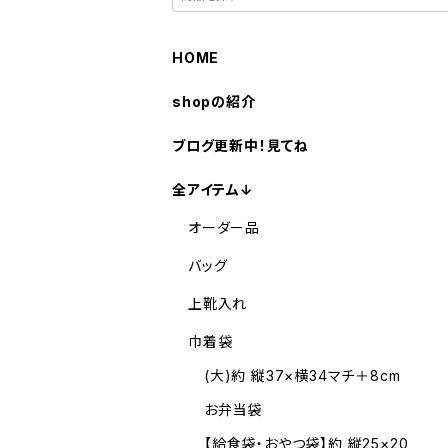
HOME
shopの紹介
ブログ更新中！見てね
全アイテム↓
オーダー品
バッグ
上靴入れ
巾着袋
(大)約 縦37×横34マチ＋8cm
お弁当袋
【給食袋・おやつ袋】約 縦25×20