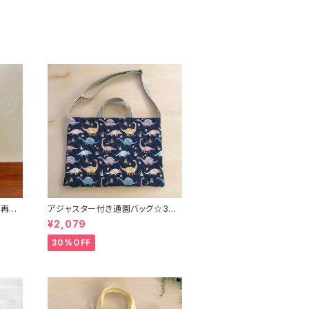
再販/
アジャスター付き通園バッグ☆30×
 ☆【ピ
43cm 【恐竜柄】 ★B. 13 男の
¥2,079
子 キルティング 絵本バッグ ダ
イナソー ｜通園通学用のかわい
30%OFF
や入園
い巾着袋や入園オーダーHoshizo
ぞら
ra☆ほしぞら