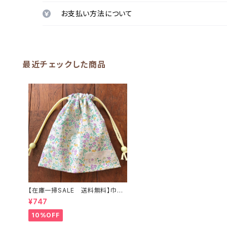
お支払い方法について
最近チェックした商品
【在庫一掃SALE 送料無料】巾着
袋(小)21×20cm【花とネコ】★ K
¥747
U.70 裏地付き 女の子 ねこ猫
｜通園通学用のかわいい巾着袋や
10%OFF
入園オーダーHoshizora☆ほしぞ