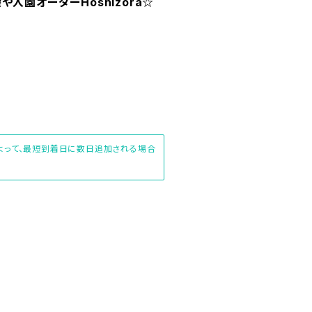
園オーダーHoshizora☆
によって、最短到着日に数日追加される場合