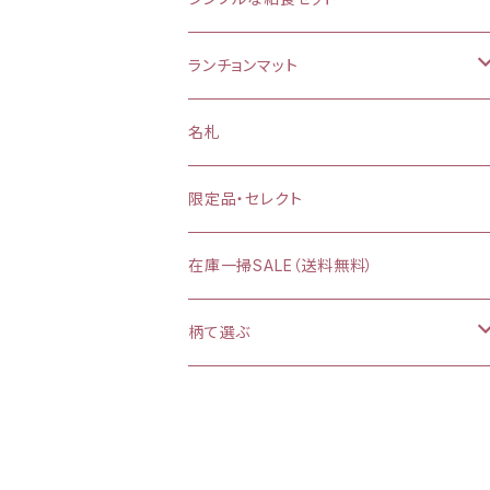
お弁当袋
ランチョンマット
【給食袋・おやつ袋】約 縦25×20cm
縦25×横35cm
名札
縦30×横40cm
限定品・セレクト
在庫一掃SALE（送料無料）
柄て選ぶ
カラフルダイナソー
プリンセスシルエット