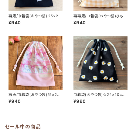
再販/巾着袋(おやつ袋) 25×20
再再販/巾着袋(おやつ袋)ひも2
cmブラック【リアルダイナソー】
本タイプ☆25×20cm 【ライオン
¥940
¥940
★KY.19202122｜通園通学用
柄】 ★KY.781112｜通園通学用
のかわいい巾着袋や入園オーダ
のかわいい巾着袋や入園オーダ
ーHoshizora☆ほしぞら
ーHoshizora☆ほしぞら
再販/巾着袋(おやつ袋)25×20c
巾着袋(おやつ袋)☆24×20cm
mピンク【カーテンキャット】★K
裏地付き【デイジー柄】 ★KB.
¥940
¥990
Y.1415 猫 ネコ 女の子 給
女の子 花柄 シンプル 大人
食袋｜通園通学用のかわいい巾
｜通園通学用のかわいい巾着袋
着袋や入園オーダーHoshizor
や入園オーダーHoshizora☆
a☆ほしぞら
ほしぞら
セール中の商品