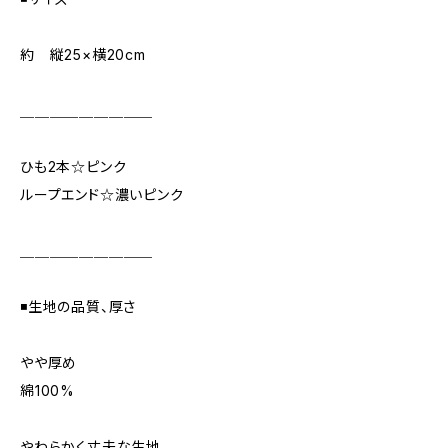
約 縦25×横20cm
＿＿＿＿＿＿＿＿＿
ひも2本☆ピンク
ループエンド☆濃いピンク
＿＿＿＿＿＿＿＿＿
◾️生地の品質、厚さ
やや厚め
綿100%
やわらかく丈夫な生地