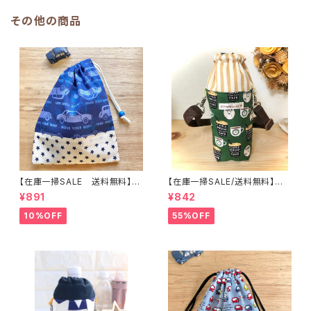
その他の商品
【在庫一掃SALE 送料無料】巾
【在庫一掃SALE/送料無料】洗
着袋(中)☆30×24cm【かっこい
える保温保冷ペットボトルカバー
¥891
¥842
い車柄】 ★KC.3738 くるま
＆水筒ホルダー【白くまカフェ】
男の子｜通園通学用のかわいい
子供用★PS.4041｜通園用の
10%OFF
55%OFF
巾着袋や入園オーダーHoshiz
かわいいトートバッグや子供スモ
ora☆ほしぞら
ックHoshizora☆ほしぞら