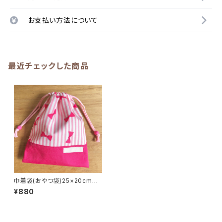
お支払い方法について
最近チェックした商品
巾着袋(おやつ袋)25×20cmピ
ンク【ストライプリボン柄】★KY.
¥880
80 シンプル 女の子｜通園通
学用のかわいい巾着袋や入園オ
ーダーHoshizora☆ほしぞら