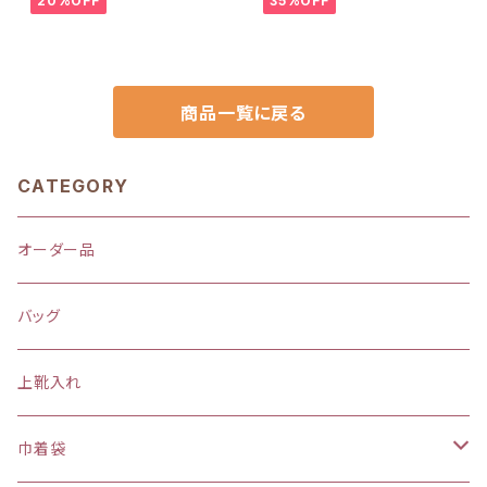
20%OFF
35%OFF
通学用のかわいい巾着袋や入園
巾着袋や入園オーダーHoshiz
オーダーHoshizora☆ほしぞら
ora☆ほしぞら
商品一覧に戻る
CATEGORY
オーダー品
バッグ
上靴入れ
巾着袋