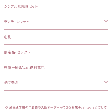
(大)約 縦37×横34マチ＋8cm
シンプルな給食セット
お弁当袋
ランチョンマット
【給食袋・おやつ袋】約 縦25×20cm
縦25×横35cm
名札
縦30×横40cm
限定品・セレクト
在庫一掃SALE（送料無料）
柄て選ぶ
カラフルダイナソー
© 通園通学用の巾着袋や入園オーダーができるお店Hoshizora☆ほしぞ