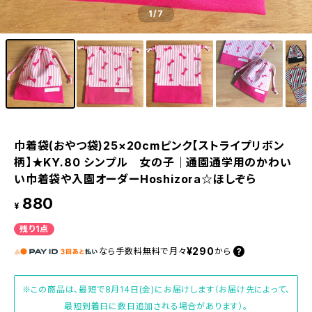
1
/7
巾着袋(おやつ袋)25×20cmピンク【ストライプリボン
柄】★KY.80 シンプル 女の子｜通園通学用のかわい
い巾着袋や入園オーダーHoshizora☆ほしぞら
880
¥
残り1点
¥290
なら
手数料無料で
月々
から
※この商品は、最短で8月14日(金)にお届けします（お届け先によって、
最短到着日に数日追加される場合があります）。