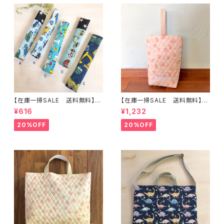
【在庫一掃SALE 送料無料】も
【在庫一掃SALE 送料無料】再
こもこ水筒肩ひもカバー【はたら
販/上靴入れ☆27×22マチ6cm
¥616
¥1,232
く】 ★KS.10111314151617181
☆【ピーチ柄】 ★US.49 上履き
9 車 男の子 飛行機 くる
袋 上靴袋 桃 キルティング 裏
20%OFF
20%OFF
ま ｜通園通学用のかわいい巾
地付き ｜通園通学用のかわい
着袋や入園オーダーHoshizor
い巾着袋や入園オーダーHoshi
a☆ほしぞら
zora☆ほしぞら