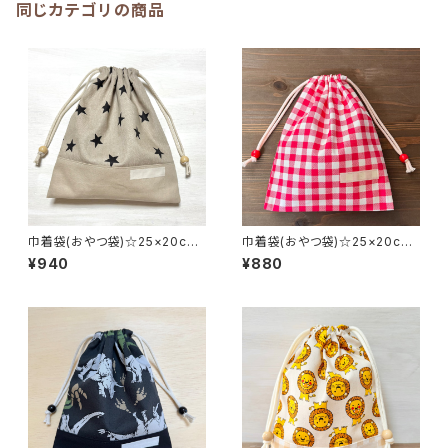
同じカテゴリの商品
巾着袋(おやつ袋)☆25×20cm
巾着袋(おやつ袋)☆25×20cm
ベージュ【シンプルスター柄】 ★
【チェック柄】 ★KB.25262738
¥940
¥880
KB.｜通園通学用のかわいい巾
39 女の子 シンプル｜通園通
着袋や入園オーダーHoshizor
学用のかわいい巾着袋や入園オ
a☆ほしぞら
ーダーHoshizora☆ほしぞら