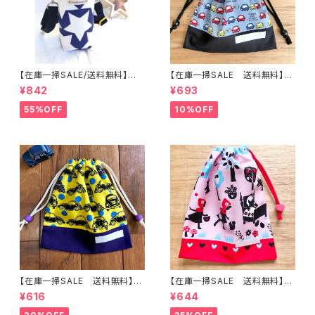
【在庫一掃SALE/送料無料】洗
【在庫一掃SALE 送料無料】巾
える保温保冷ペットボトルカバー
着袋(小)21×19cmグレー【白く
¥842
¥693
＆水筒ホルダー【星柄】子供用★
まカー柄】★ KU.5051 男の子
PS.3637｜通園用のかわいい
くるま 車｜通園通学用のかわい
55%OFF
10%OFF
トートバッグや子供スモックHos
い巾着袋や入園オーダーHoshi
hizora☆ほしぞら
zora☆ほしぞら
【在庫一掃SALE 送料無料】巾
【在庫一掃SALE 送料無料】巾
着袋(小)21×20cmイエロー【か
着袋(中)29×24cm【赤ずきんち
¥616
¥644
っこいい車柄】★ KU.4849 ドッ
ゃんシルエット柄】★KC.6 女
ト 英字 男の子 くるま｜通園
の子 ｜通園通学用のかわいい