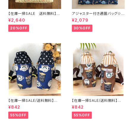
【在庫一掃SALE 送料無料】通
アジャスター付き通園バッグ☆3
園バッグ☆32×43マチ6cm☆
0×43cm 【恐竜柄】 ★B. 13 男
¥2,640
¥2,079
【ピーチ柄】★TB.39 幼稚園バ
の子 キルティング 絵本バッ
ッグ トートバッグ キルティン
グ ダイナソー ｜通園通学用
20%OFF
30%OFF
グ レッスンバッグ 桃 女の
のかわいい巾着袋や入園オーダ
子 ｜通園通学用のかわいい巾
ーHoshizora☆ほしぞら
着袋や入園オーダーHoshizor
a☆ほしぞら
【在庫一掃SALE/送料無料】洗
【在庫一掃SALE/送料無料】洗
える保温保冷ペットボトルカバー
える保温保冷ペットボトルカバー
¥842
¥842
＆水筒ホルダー【白くまコーヒ
＆水筒ホルダー【白くまコーヒ
ー】子供用★PS.4445｜通園用
ー】子供用★PS.3233｜通園用
55%OFF
55%OFF
のかわいいトートバッグや子供ス
のかわいいトートバッグや子供ス
モックHoshizora☆ほしぞら
モックHoshizora☆ほしぞら