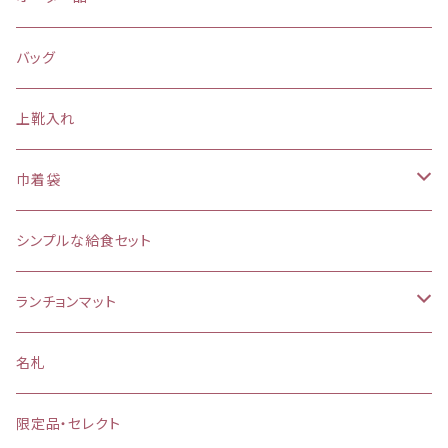
バッグ
上靴入れ
巾着袋
(大)約 縦37×横34マチ＋8cm
シンプルな給食セット
お弁当袋
ランチョンマット
【給食袋・おやつ袋】約 縦25×20cm
縦25×横35cm
名札
縦30×横40cm
限定品・セレクト