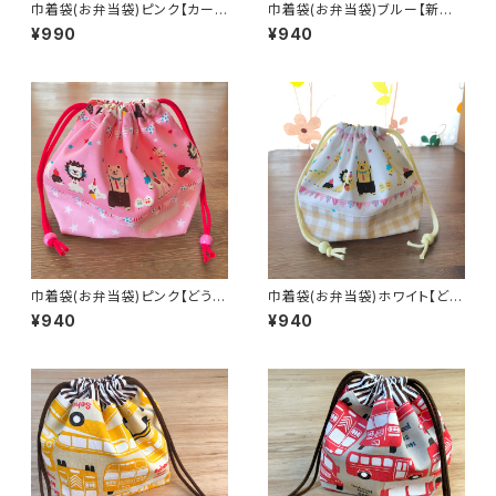
巾着袋(お弁当袋)ピンク【カーテ
巾着袋(お弁当袋)ブルー【新幹
ンキャット】☆18×27cmマチ12c
線柄】☆19×27cmマチ12cm★
¥990
¥940
m★KO.2223242526 女の
KO.2021 電車 でんしゃ 乗り
子 ネコ 猫｜通園通学用の
物 のりもの 男の子｜通園通
かわいい巾着袋や入園オーダー
学用のかわいい巾着袋や入園オ
Hoshizora☆ほしぞら
ーダーHoshizora☆ほしぞら
巾着袋(お弁当袋)ピンク【どうぶ
巾着袋(お弁当袋)ホワイト【どう
つ柄】☆18×28cmマチ12cm★
ぶつ柄】☆19×27cmマチ12cm
¥940
¥940
KO. 17 アニマル ライオン ら
★KO. 16 アニマル ライオン
いおん クマ キリン 馬 動物
らいおん クマ キリン 馬｜
｜通園通学用のかわいい巾着袋
通園通学用のかわいい巾着袋や
や入園オーダーHoshizora☆
入園オーダーHoshizora☆ほ
ほしぞら
しぞら