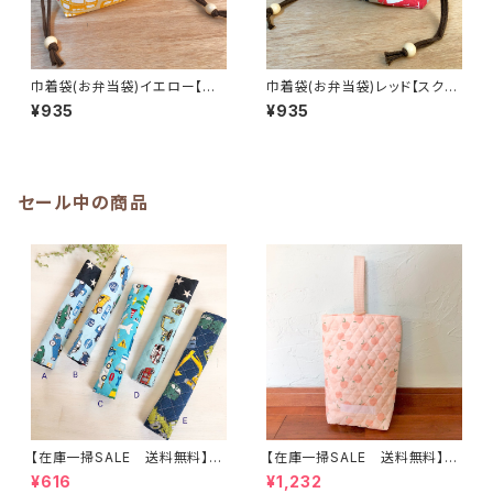
巾着袋(お弁当袋)イエロー【ス
巾着袋(お弁当袋)レッド【スクー
クールバス柄】☆19×27cmマチ
ルバス柄】☆19×26cmマチ12c
¥935
¥935
12cm★KO.13 school bus の
m★KO.14 school bus のりも
りもの くるま 男の子 車｜
の くるま 男の子 車｜通園
通園通学用のかわいい巾着袋や
通学用のかわいい巾着袋や入園
入園オーダーHoshizora☆ほ
オーダーHoshizora☆ほしぞら
しぞら
セール中の商品
【在庫一掃SALE 送料無料】も
【在庫一掃SALE 送料無料】再
こもこ水筒肩ひもカバー【はたら
販/上靴入れ☆27×22マチ6cm
¥616
¥1,232
く】 ★KS.10111314151617181
☆【ピーチ柄】 ★US.49 上履き