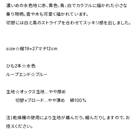
濃いめの水色地に赤、黄色、青、白でカラフルに描かれた小さな
乗り物柄。雲や木も可愛く描かれています。
切替には白と黒のストライプを合わせてスッキリ感を出しました。
size☆縦19×27マチ12cm
ひも2本☆水色
ループエンド☆ブルー
生地☆オックス生地…やや厚め
切替×ブロード…やや薄め 綿100%
注)乾燥機の使用により生地が痛んだり、縮んだりしますので、お
控えください。