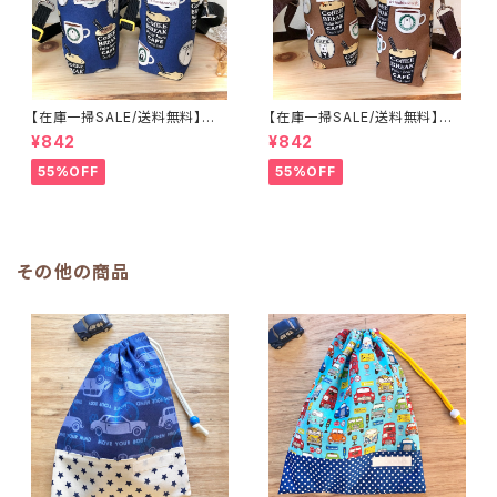
【在庫一掃SALE/送料無料】洗
【在庫一掃SALE/送料無料】洗
える保温保冷ペットボトルカバー
える保温保冷ペットボトルカバー
¥842
¥842
＆水筒ホルダー【白くまコーヒ
＆水筒ホルダー【白くまコーヒ
ー】子供用★PS.4445｜通園用
ー】子供用★PS.3233｜通園用
55%OFF
55%OFF
のかわいいトートバッグや子供ス
のかわいいトートバッグや子供ス
モックHoshizora☆ほしぞら
モックHoshizora☆ほしぞら
その他の商品