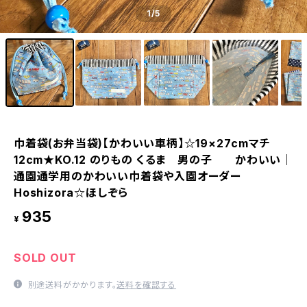
1
/5
巾着袋(お弁当袋)【かわいい車柄】☆19×27cmマチ
12cm★KO.12 のりもの くるま 男の子 かわいい｜
通園通学用のかわいい巾着袋や入園オーダー
Hoshizora☆ほしぞら
935
¥
SOLD OUT
別途送料がかかります。
送料を確認する