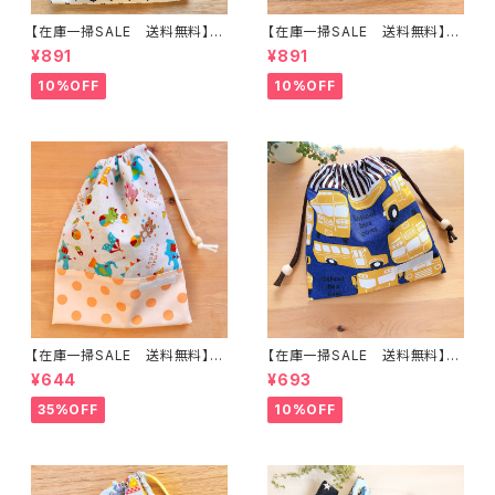
【在庫一掃SALE 送料無料】巾
【在庫一掃SALE 送料無料】巾
着袋(中)☆30×24cm【かっこい
着袋(中)30×24cmブルー【レト
¥891
¥891
い車柄】 ★KC.3738 くるま
ロカー】★KC.92男の子 くる
男の子｜通園通学用のかわいい
ま 車 ｜通園通学用のかわい
10%OFF
10%OFF
巾着袋や入園オーダーHoshiz
い巾着袋や入園オーダーHoshi
ora☆ほしぞら
zora☆ほしぞら
【在庫一掃SALE 送料無料】巾
【在庫一掃SALE 送料無料】巾
着袋(中)☆30×23cm 【ウサギ・
着袋(小)20×19cmイエロー&
¥644
¥693
クマ・ゾウ・アニマル柄】 ★KC.5
ブルー【スクールバス柄】★ KU.
5｜通園通学用のかわいい巾着
1041 車 乗り物 くるま scho
35%OFF
10%OFF
袋や入園オーダーHoshizora
ol bus 男の子｜通園通学用の
☆ほしぞら
かわいい巾着袋や入園オーダー
Hoshizora☆ほしぞら