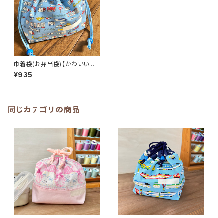
巾着袋(お弁当袋)【かわいい車
柄】☆19×27cmマチ12cm★K
¥935
O.12 のりもの くるま 男の
子 かわいい｜通園通学用の
かわいい巾着袋や入園オーダー
Hoshizora☆ほしぞら
同じカテゴリの商品