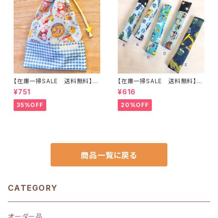
【在庫一掃SALE 送料無料】巾
【在庫一掃SALE 送料無料】も
着袋(中)☆31×23cm ブルー
こもこ水筒肩ひもカバー【はたら
¥751
¥616
【うさぎ・バンビ・レトロアニマル
く】 ★KS.10111314151617181
柄】 ★KC.5960 裏地付き 動
9 車 男の子 飛行機 くる
35%OFF
20%OFF
物｜通園通学用のかわいい巾着
ま ｜通園通学用のかわいい巾
袋や入園オーダーHoshizora
着袋や入園オーダーHoshizor
☆ほしぞら
a☆ほしぞら
商品一覧に戻る
CATEGORY
オーダー品