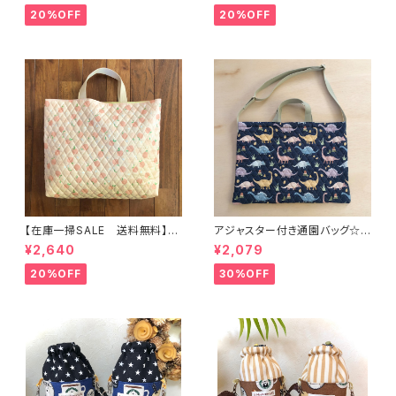
9 車 男の子 飛行機 くる
袋 上靴袋 桃 キルティング 裏
20%OFF
20%OFF
ま ｜通園通学用のかわいい巾
地付き ｜通園通学用のかわい
着袋や入園オーダーHoshizor
い巾着袋や入園オーダーHoshi
a☆ほしぞら
zora☆ほしぞら
【在庫一掃SALE 送料無料】通
アジャスター付き通園バッグ☆3
園バッグ☆32×43マチ6cm☆
0×43cm 【恐竜柄】 ★B. 13 男
¥2,640
¥2,079
【ピーチ柄】★TB.39 幼稚園バ
の子 キルティング 絵本バッ
ッグ トートバッグ キルティン
グ ダイナソー ｜通園通学用
20%OFF
30%OFF
グ レッスンバッグ 桃 女の
のかわいい巾着袋や入園オーダ
子 ｜通園通学用のかわいい巾
ーHoshizora☆ほしぞら
着袋や入園オーダーHoshizor
a☆ほしぞら