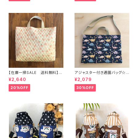
ま ｜通園通学用のかわいい巾
地付き ｜通園通学用のかわい
着袋や入園オーダーHoshizor
い巾着袋や入園オーダーHoshi
a☆ほしぞら
zora☆ほしぞら
【在庫一掃SALE 送料無料】通
アジャスター付き通園バッグ☆3
園バッグ☆32×43マチ6cm☆
0×43cm 【恐竜柄】 ★B. 13 男
¥2,640
¥2,079
【ピーチ柄】★TB.39 幼稚園バ
の子 キルティング 絵本バッ
ッグ トートバッグ キルティン
グ ダイナソー ｜通園通学用
20%OFF
30%OFF
グ レッスンバッグ 桃 女の
のかわいい巾着袋や入園オーダ
子 ｜通園通学用のかわいい巾
ーHoshizora☆ほしぞら
着袋や入園オーダーHoshizor
a☆ほしぞら