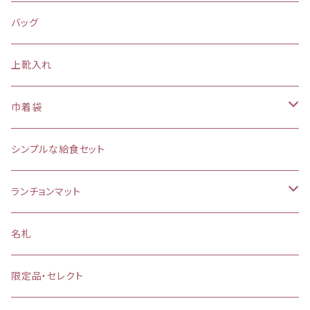
バッグ
上靴入れ
巾着袋
(大)約 縦37×横34マチ＋8cm
シンプルな給食セット
お弁当袋
ランチョンマット
【給食袋・おやつ袋】約 縦25×20cm
縦25×横35cm
名札
縦30×横40cm
限定品・セレクト