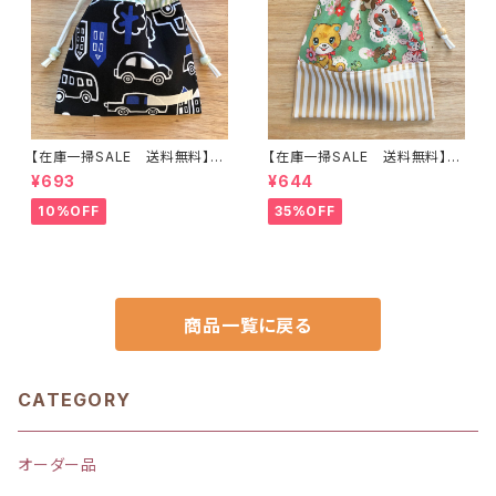
【在庫一掃SALE 送料無料】巾
【在庫一掃SALE 送料無料】巾
着袋(小)20×20cm【くるま柄】
着袋(中)☆30×24cm グリーン
¥693
¥644
★ KU.3536 男の子 車｜通園
【レトロ・くま・パンダ・リス・バン
通学用のかわいい巾着袋や入園
ビ】 ★KC.666768動物 女の
10%OFF
35%OFF
オーダーHoshizora☆ほしぞら
子｜通園通学用のかわいい巾着
袋や入園オーダーHoshizora
☆ほしぞら
商品一覧に戻る
CATEGORY
オーダー品