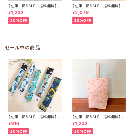
【在庫一掃SALE 送料無料】上
【在庫一掃SALE 送料無料】通
靴入れ☆27×23マチ6cm ☆
園バッグ☆32×43マチ6cm☆
¥1,232
¥2,079
【ティンカーベルシルエット柄】
ピンク【ペガサス柄】★TB.38
★US. 4142 上履き袋 上靴袋
幼稚園バッグ トートバッグ キ
20%OFF
30%OFF
妖精 花 女の子 かわいい
ルティング レッスンバッグ ユ
キルティング 裏地付き ｜通園通
ニコーン ゆめかわ 女の子｜
学用のかわいい巾着袋や入園オ
通園通学用のかわいい巾着袋や
ーダーHoshizora☆ほしぞら
入園オーダーHoshizora☆ほ
しぞら
セール中の商品
【在庫一掃SALE 送料無料】も
【在庫一掃SALE 送料無料】再
こもこ水筒肩ひもカバー【はたら
販/上靴入れ☆27×22マチ6cm
¥616
¥1,232
く】 ★KS.10111314151617181
☆【ピーチ柄】 ★US.49 上履き
9 車 男の子 飛行機 くる
袋 上靴袋 桃 キルティング 裏
20%OFF
20%OFF