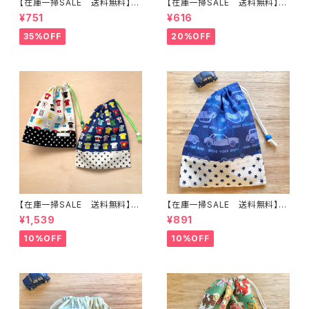
【在庫一掃SALE 送料無料】巾
【在庫一掃SALE 送料無料】巾
着袋(中)☆31×23cm クリーム
着袋(小)20×19cm 【カラフルな
¥751
¥616
【うさぎ・バンビ・レトロアニマル
のりもの】 ★ KU.8車柄 乗り
柄】 ★KC.6162 動物 裏地付
物 飛行機｜通園通学用のか
35%OFF
20%OFF
き｜通園通学用のかわいい巾着
わいい巾着袋や入園オーダーH
袋や入園オーダーHoshizora
oshizora☆ほしぞら
☆ほしぞら
【在庫一掃SALE 送料無料】【2
【在庫一掃SALE 送料無料】巾
枚セット】巾着袋(中)30×24cm
着袋(中)☆30×24cm【かっこい
¥1,539
¥891
【Tシャツ柄】★KC. 男の子 星｜
い車柄】 ★KC.3738 くるま
通園通学用のかわいい巾着袋や
男の子｜通園通学用のかわいい
10%OFF
10%OFF
入園オーダーHoshizora☆ほ
巾着袋や入園オーダーHoshiz
しぞら
ora☆ほしぞら