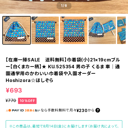
1
/6
【在庫一掃SALE 送料無料】巾着袋(小)21×19cmブル
ー【白くまカー柄】★ KU.525354 男の子 くるま 車｜通
園通学用のかわいい巾着袋や入園オーダー
Hoshizora☆ほしぞら
¥693
¥770
10%OFF
¥230
なら
手数料無料で
月々
から
※この商品は、最短で8月14日(金)にお届けします（お届け先によって、