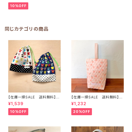
まカー柄】★ KU.525354 男の
子 くるま 車｜通園通学用のか
10%OFF
わいい巾着袋や入園オーダーH
oshizora☆ほしぞら
同じカテゴリの商品
【在庫一掃SALE 送料無料】【2
【在庫一掃SALE 送料無料】再
枚セット】巾着袋(中)30×24cm
販/上靴入れ☆27×22マチ6cm
¥1,539
¥1,232
【Tシャツ柄】★KC. 男の子 星｜
☆【ピーチ柄】 ★US.49 上履き
通園通学用のかわいい巾着袋や
袋 上靴袋 桃 キルティング 裏
10%OFF
20%OFF
入園オーダーHoshizora☆ほ
地付き ｜通園通学用のかわい
しぞら
い巾着袋や入園オーダーHoshi
zora☆ほしぞら