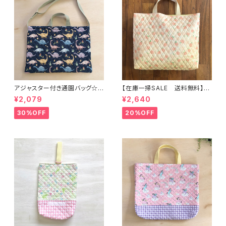
アジャスター付き通園バッグ☆3
【在庫一掃SALE 送料無料】通
0×43cm 【恐竜柄】 ★B. 13 男
園バッグ☆32×43マチ6cm☆
¥2,079
¥2,640
の子 キルティング 絵本バッ
【ピーチ柄】★TB.39 幼稚園バ
グ ダイナソー ｜通園通学用
ッグ トートバッグ キルティン
30%OFF
20%OFF
のかわいい巾着袋や入園オーダ
グ レッスンバッグ 桃 女の
ーHoshizora☆ほしぞら
子 ｜通園通学用のかわいい巾
着袋や入園オーダーHoshizor
a☆ほしぞら