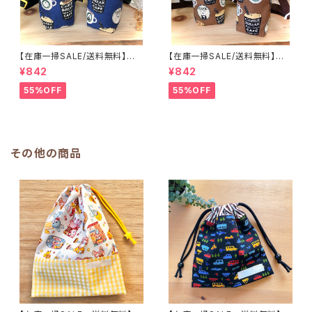
【在庫一掃SALE/送料無料】洗
【在庫一掃SALE/送料無料】洗
える保温保冷ペットボトルカバー
える保温保冷ペットボトルカバー
¥842
¥842
＆水筒ホルダー【白くまコーヒ
＆水筒ホルダー【白くまコーヒ
ー】子供用★PS.4445｜通園用
ー】子供用★PS.3233｜通園用
55%OFF
55%OFF
のかわいいトートバッグや子供ス
のかわいいトートバッグや子供ス
モックHoshizora☆ほしぞら
モックHoshizora☆ほしぞら
その他の商品