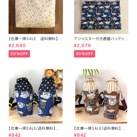
【在庫一掃SALE 送料無料】通
アジャスター付き通園バッグ☆3
園バッグ☆32×43マチ6cm☆
0×43cm 【恐竜柄】 ★B. 13 男
¥2,640
¥2,079
【ピーチ柄】★TB.39 幼稚園バ
の子 キルティング 絵本バッ
ッグ トートバッグ キルティン
グ ダイナソー ｜通園通学用
20%OFF
30%OFF
グ レッスンバッグ 桃 女の
のかわいい巾着袋や入園オーダ
子 ｜通園通学用のかわいい巾
ーHoshizora☆ほしぞら
着袋や入園オーダーHoshizor
a☆ほしぞら
【在庫一掃SALE/送料無料】洗
【在庫一掃SALE/送料無料】洗
える保温保冷ペットボトルカバー
える保温保冷ペットボトルカバー
¥842
¥842