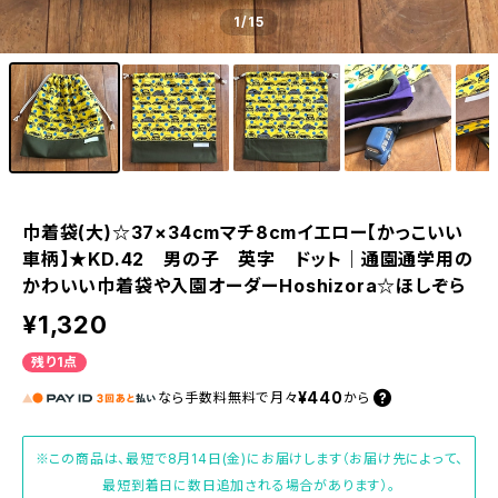
1
/15
巾着袋(大)☆37×34cmマチ8cmイエロー【かっこいい
車柄】★KD.42 男の子 英字 ドット｜通園通学用の
かわいい巾着袋や入園オーダーHoshizora☆ほしぞら
¥1,320
残り1点
¥440
なら
手数料無料で
月々
から
※この商品は、最短で8月14日(金)にお届けします（お届け先によって、
最短到着日に数日追加される場合があります）。