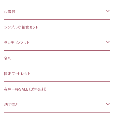
巾着袋
(大)約 縦37×横34マチ＋8cm
シンプルな給食セット
お弁当袋
ランチョンマット
【給食袋・おやつ袋】約 縦25×20cm
縦25×横35cm
名札
縦30×横40cm
限定品・セレクト
在庫一掃SALE（送料無料）
柄て選ぶ