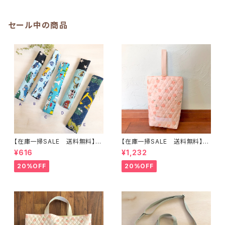
かわいい巾着袋や入園オーダー
通学用のかわいい巾着袋や入園
Hoshizora☆ほしぞら
オーダーHoshizora☆ほしぞら
セール中の商品
【在庫一掃SALE 送料無料】も
【在庫一掃SALE 送料無料】再
こもこ水筒肩ひもカバー【はたら
販/上靴入れ☆27×22マチ6cm
¥616
¥1,232
く】 ★KS.10111314151617181
☆【ピーチ柄】 ★US.49 上履き
9 車 男の子 飛行機 くる
袋 上靴袋 桃 キルティング 裏
20%OFF
20%OFF
ま ｜通園通学用のかわいい巾
地付き ｜通園通学用のかわい
着袋や入園オーダーHoshizor
い巾着袋や入園オーダーHoshi
a☆ほしぞら
zora☆ほしぞら