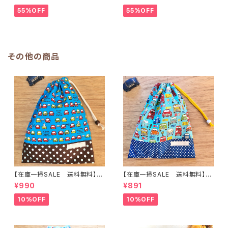
＆水筒ホルダー【白くまコーヒ
＆水筒ホルダー【白くまコーヒ
ー】子供用★PS.4445｜通園用
ー】子供用★PS.3233｜通園用
55%OFF
55%OFF
のかわいいトートバッグや子供ス
のかわいいトートバッグや子供ス
モックHoshizora☆ほしぞら
モックHoshizora☆ほしぞら
その他の商品
【在庫一掃SALE 送料無料】巾
【在庫一掃SALE 送料無料】巾
着袋(中)30×24cmブルー【白く
着袋(中)30×24cmブルー【レト
¥990
¥891
まカー】★KC.2425 男の子 く
ロカー】★KC.92男の子 くる
るま 車 裏地付き ｜通園通
ま 車 ｜通園通学用のかわい
10%OFF
10%OFF
学用のかわいい巾着袋や入園オ
い巾着袋や入園オーダーHoshi
ーダーHoshizora☆ほしぞら
zora☆ほしぞら