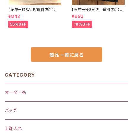
【在庫一掃SALE/送料無料】洗
【在庫一掃SALE 送料無料】巾
える保温保冷ペットボトルカバー
着袋(小)☆20×19cm レッド【ス
¥842
¥693
＆水筒ホルダー【白くまコーヒ
クールバス柄】★ KU.5758
ー】子供用★PS.4445｜通園用
車 乗り物 くるま school bu
55%OFF
10%OFF
のかわいいトートバッグや子供ス
s のりもの｜通園通学用のかわ
モックHoshizora☆ほしぞら
いい巾着袋や入園オーダーHos
hizora☆ほしぞら
商品一覧に戻る
CATEGORY
オーダー品
バッグ
上靴入れ