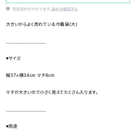
別途送料がかかります。
送料を確認する
大きいからよく売れている巾着袋(大)
＿＿＿＿＿＿＿＿＿
◾️サイズ
縦37×横34cm マチ8cm
マチが大きいので小さく見えてたくさん入ります。
＿＿＿＿＿＿＿＿＿
◾️用途