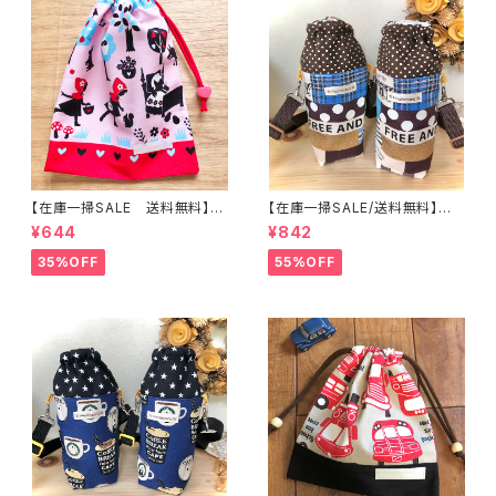
【在庫一掃SALE 送料無料】巾
【在庫一掃SALE/送料無料】洗
着袋(中)29×24cm【赤ずきんち
える保温保冷ペットボトルカバー
¥644
¥842
ゃんシルエット柄】★KC.6 女
＆水筒ホルダー☆子供用★PS.
の子 ｜通園通学用のかわいい
3839｜通園用のかわいいトー
35%OFF
55%OFF
巾着袋や入園オーダーHoshiz
トバッグや子供スモックHoshiz
ora☆ほしぞら
ora☆ほしぞら