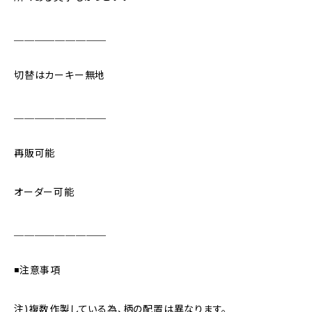
＿＿＿＿＿＿＿＿＿
切替はカーキー無地
＿＿＿＿＿＿＿＿＿
再販可能
オーダー可能
＿＿＿＿＿＿＿＿＿
◾️注意事項
注)複数作製している為、柄の配置は異なります。