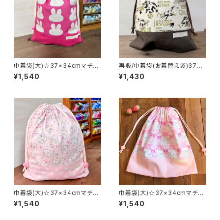
巾着袋(大)☆37×34cmマチ8c
再販/巾着袋(お着替え袋)37×3
mピンク【うさぎシルエット】★K
4cmマチ8cm【恐竜柄】★KD.6
¥1,540
¥1,430
D. 7071 女の子 かわいい う
6676869｜通園通学用のかわ
さぎ ウサギ｜通園通学用のか
いい巾着袋や入園オーダーHos
わいい巾着袋や入園オーダーH
hizora☆ほしぞら
oshizora☆ほしぞら
巾着袋(大)☆37×34cmマチ8c
巾着袋(大)☆37×34cmマチ8c
mピンク【ふわふわウサギ】★K
mピンク【カーテンキャット】★K
¥1,540
¥1,540
D. 女の子 かわいい うさぎ
D. 6162 女の子 かわいい
ウサギ リボン｜通園通学用の
猫 ネコ ねこ リボン｜通園