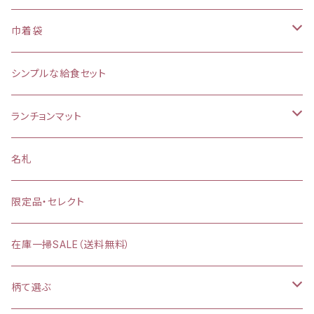
巾着袋
(大)約 縦37×横34マチ＋8cm
シンプルな給食セット
お弁当袋
ランチョンマット
【給食袋・おやつ袋】約 縦25×20cm
縦25×横35cm
名札
縦30×横40cm
限定品・セレクト
在庫一掃SALE（送料無料）
柄て選ぶ