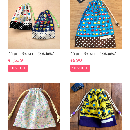
【在庫一掃SALE 送料無料】【2
【在庫一掃SALE 送料無料】巾
枚セット】巾着袋(中)30×24cm
着袋(中)30×24cmブルー【白く
¥1,539
¥990
【Tシャツ柄】★KC. 男の子 星｜
まカー】★KC.2425 男の子 く
通園通学用のかわいい巾着袋や
るま 車 裏地付き ｜通園通
10%OFF
10%OFF
入園オーダーHoshizora☆ほ
学用のかわいい巾着袋や入園オ
しぞら
ーダーHoshizora☆ほしぞら