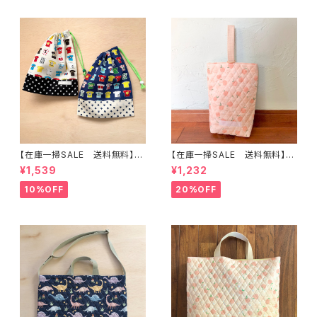
【在庫一掃SALE 送料無料】【2
【在庫一掃SALE 送料無料】再
枚セット】巾着袋(中)30×24cm
販/上靴入れ☆27×22マチ6cm
¥1,539
¥1,232
【Tシャツ柄】★KC. 男の子 星｜
☆【ピーチ柄】 ★US.49 上履き
通園通学用のかわいい巾着袋や
袋 上靴袋 桃 キルティング 裏
10%OFF
20%OFF
入園オーダーHoshizora☆ほ
地付き ｜通園通学用のかわい
しぞら
い巾着袋や入園オーダーHoshi
zora☆ほしぞら