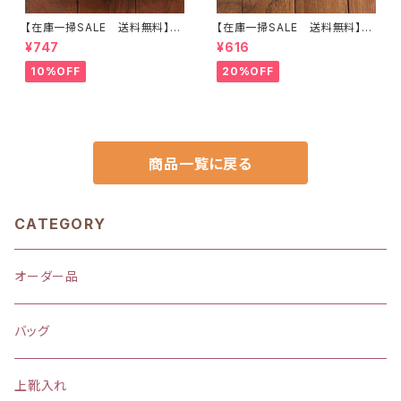
【在庫一掃SALE 送料無料】巾
【在庫一掃SALE 送料無料】巾
着袋(小)21×20cm【花とネコ】
着袋(小)21×20cmイエロー【か
¥747
¥616
★ KU.70 裏地付き 女の子 ね
っこいい車柄】★ KU.4849 ドッ
こ猫 ｜通園通学用のかわいい
ト 英字 男の子 くるま｜通園
10%OFF
20%OFF
巾着袋や入園オーダーHoshiz
通学用のかわいい巾着袋や入園
ora☆ほしぞら
オーダーHoshizora☆ほしぞら
商品一覧に戻る
CATEGORY
オーダー品
バッグ
上靴入れ