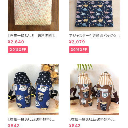
【在庫一掃SALE 送料無料】通
アジャスター付き通園バッグ☆3
園バッグ☆32×43マチ6cm☆
0×43cm 【恐竜柄】 ★B. 13 男
¥2,640
¥2,079
【ピーチ柄】★TB.39 幼稚園バ
の子 キルティング 絵本バッ
ッグ トートバッグ キルティン
グ ダイナソー ｜通園通学用
20%OFF
30%OFF
グ レッスンバッグ 桃 女の
のかわいい巾着袋や入園オーダ
子 ｜通園通学用のかわいい巾
ーHoshizora☆ほしぞら
着袋や入園オーダーHoshizor
a☆ほしぞら
【在庫一掃SALE/送料無料】洗
【在庫一掃SALE/送料無料】洗
える保温保冷ペットボトルカバー
える保温保冷ペットボトルカバー
¥842
¥842
＆水筒ホルダー【白くまコーヒ
＆水筒ホルダー【白くまコーヒ