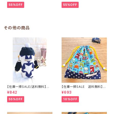
ー】子供用★PS.4445｜通園用
ー】子供用★PS.3233｜通園用
55%OFF
55%OFF
のかわいいトートバッグや子供ス
のかわいいトートバッグや子供ス
モックHoshizora☆ほしぞら
モックHoshizora☆ほしぞら
その他の商品
【在庫一掃SALE/送料無料】洗
【在庫一掃SALE 送料無料】巾
える保温保冷ペットボトルカバー
着袋(小)21×20cmブルー【レト
¥842
¥693
＆水筒ホルダー【星柄】子供用★
ロカー柄】★ KU.383940 男
PS.3637｜通園用のかわいい
の子 くるま 車｜通園通学用の
55%OFF
10%OFF
トートバッグや子供スモックHos
かわいい巾着袋や入園オーダー
hizora☆ほしぞら
Hoshizora☆ほしぞら