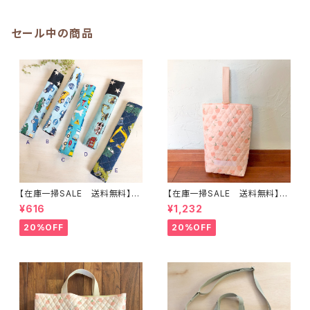
ーダーHoshizora☆ほしぞら
入園オーダーHoshizora☆ほ
しぞら
セール中の商品
【在庫一掃SALE 送料無料】も
【在庫一掃SALE 送料無料】再
こもこ水筒肩ひもカバー【はたら
販/上靴入れ☆27×22マチ6cm
¥616
¥1,232
く】 ★KS.10111314151617181
☆【ピーチ柄】 ★US.49 上履き
9 車 男の子 飛行機 くる
袋 上靴袋 桃 キルティング 裏
20%OFF
20%OFF
ま ｜通園通学用のかわいい巾
地付き ｜通園通学用のかわい
着袋や入園オーダーHoshizor
い巾着袋や入園オーダーHoshi
a☆ほしぞら
zora☆ほしぞら