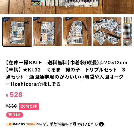
1
/5
【在庫一掃SALE 送料無料】巾着袋(縦長)☆20×12cm
【車柄】 ★KI.32 くるま 男の子 トリプルセット 3
点セット｜通園通学用のかわいい巾着袋や入園オーダ
ーHoshizora☆ほしぞら
528
¥
¥660
20%OFF
残り1点
¥170
なら
手数料無料で
月々
から