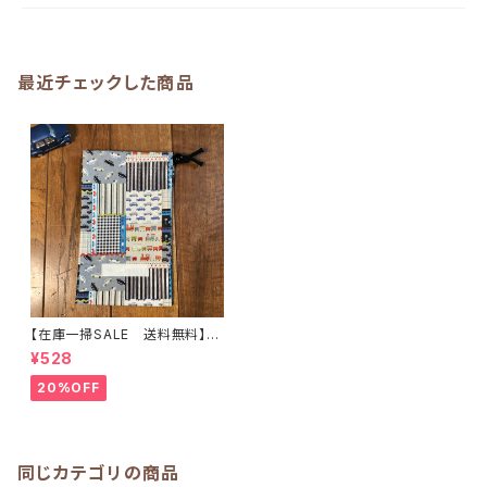
最近チェックした商品
【在庫一掃SALE 送料無料】巾
着袋(縦長)☆20×12cm 【車柄】
¥528
★KI.32 くるま 男の子 ト
リプルセット 3点セット｜通園
20%OFF
通学用のかわいい巾着袋や入園
オーダーHoshizora☆ほしぞら
同じカテゴリの商品