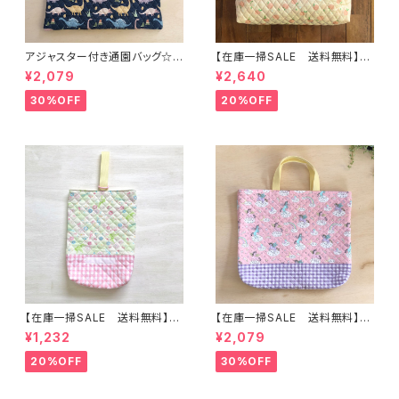
アジャスター付き通園バッグ☆3
【在庫一掃SALE 送料無料】通
0×43cm 【恐竜柄】 ★B. 13 男
園バッグ☆32×43マチ6cm☆
¥2,079
¥2,640
の子 キルティング 絵本バッ
【ピーチ柄】★TB.39 幼稚園バ
グ ダイナソー ｜通園通学用
ッグ トートバッグ キルティン
30%OFF
20%OFF
のかわいい巾着袋や入園オーダ
グ レッスンバッグ 桃 女の
ーHoshizora☆ほしぞら
子 ｜通園通学用のかわいい巾
着袋や入園オーダーHoshizor
a☆ほしぞら
【在庫一掃SALE 送料無料】上
【在庫一掃SALE 送料無料】通
靴入れ☆27×23マチ6cm ☆
園バッグ☆32×43マチ6cm☆
¥1,232
¥2,079
【ティンカーベルシルエット柄】
ピンク【ペガサス柄】★TB.38
★US. 4142 上履き袋 上靴袋
幼稚園バッグ トートバッグ キ
20%OFF
30%OFF
妖精 花 女の子 かわいい
ルティング レッスンバッグ ユ
キルティング 裏地付き ｜通園通
ニコーン ゆめかわ 女の子｜
学用のかわいい巾着袋や入園オ
通園通学用のかわいい巾着袋や