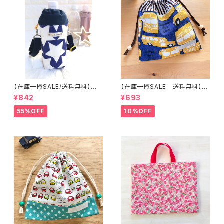
【在庫一掃SALE/送料無料】洗
【在庫一掃SALE 送料無料】巾
える保温保冷ペットボトルカバー
着袋(小)20×19cmイエロー&
¥842
¥693
＆水筒ホルダー【星柄】子供用★
ブルー【スクールバス柄】★ KU.
PS.3637｜通園用のかわいい
1041 車 乗り物 くるま scho
55%OFF
10%OFF
トートバッグや子供スモックHos
ol bus 男の子｜通園通学用の
hizora☆ほしぞら
かわいい巾着袋や入園オーダー
Hoshizora☆ほしぞら