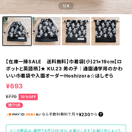
1
/4
【在庫一掃SALE 送料無料】巾着袋(小)21×19cm【ロ
ボットと英語柄】★ KU.23 男の子｜通園通学用のかわ
いい巾着袋や入園オーダーHoshizora☆ほしぞら
¥693
¥770
10%OFF
残り1点
¥230
なら
手数料無料で
月々
から
※この商品は、最短で8月12日(水)にお届けします（お届け先によって、