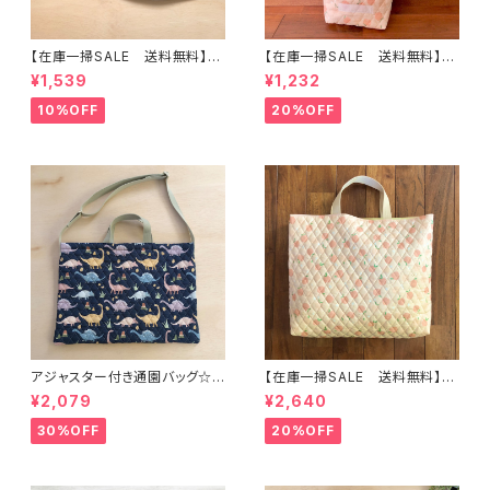
【在庫一掃SALE 送料無料】【2
【在庫一掃SALE 送料無料】再
枚セット】巾着袋(中)30×24cm
販/上靴入れ☆27×22マチ6cm
¥1,539
¥1,232
【Tシャツ柄】★KC. 男の子 星｜
☆【ピーチ柄】 ★US.49 上履き
通園通学用のかわいい巾着袋や
袋 上靴袋 桃 キルティング 裏
10%OFF
20%OFF
入園オーダーHoshizora☆ほ
地付き ｜通園通学用のかわい
しぞら
い巾着袋や入園オーダーHoshi
zora☆ほしぞら
アジャスター付き通園バッグ☆3
【在庫一掃SALE 送料無料】通
0×43cm 【恐竜柄】 ★B. 13 男
園バッグ☆32×43マチ6cm☆
¥2,079
¥2,640
の子 キルティング 絵本バッ
【ピーチ柄】★TB.39 幼稚園バ
グ ダイナソー ｜通園通学用
ッグ トートバッグ キルティン
30%OFF
20%OFF
のかわいい巾着袋や入園オーダ
グ レッスンバッグ 桃 女の
ーHoshizora☆ほしぞら
子 ｜通園通学用のかわいい巾
着袋や入園オーダーHoshizor