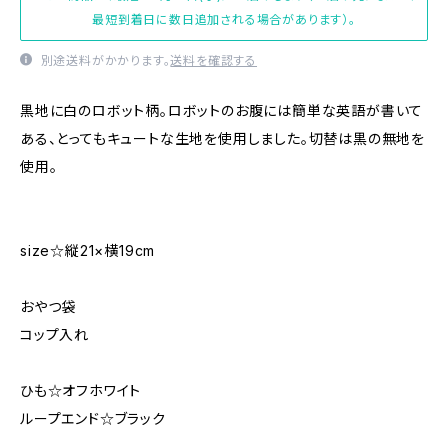
最短到着日に数日追加される場合があります）。
別途送料がかかります。
送料を確認する
黒地に白のロボット柄。ロボットのお腹には簡単な英語が書いて
ある、とってもキュートな生地を使用しました。切替は黒の無地を
使用。
size☆縦21×横19cm
おやつ袋
コップ入れ
ひも☆オフホワイト
ループエンド☆ブラック