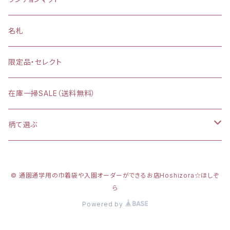
【給食袋・おやつ袋】約 縦25×20cm
縦25×横35cm
名札
縦30×横40cm
限定品・セレクト
在庫一掃SALE（送料無料）
柄て選ぶ
カラフルダイナソー
© 通園通学用の巾着袋や入園オーダーができるお店Hoshizora☆ほしぞ
プリンセスシルエット
ら
Powered by
新幹線