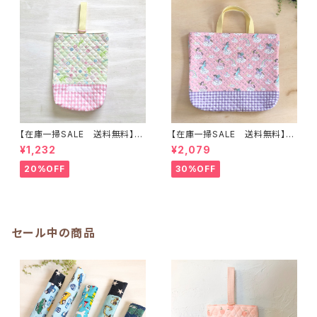
a☆ほしぞら
【在庫一掃SALE 送料無料】上
【在庫一掃SALE 送料無料】通
靴入れ☆27×23マチ6cm ☆
園バッグ☆32×43マチ6cm☆
¥1,232
¥2,079
【ティンカーベルシルエット柄】
ピンク【ペガサス柄】★TB.38
★US. 4142 上履き袋 上靴袋
幼稚園バッグ トートバッグ キ
20%OFF
30%OFF
妖精 花 女の子 かわいい
ルティング レッスンバッグ ユ
キルティング 裏地付き ｜通園通
ニコーン ゆめかわ 女の子｜
学用のかわいい巾着袋や入園オ
通園通学用のかわいい巾着袋や
ーダーHoshizora☆ほしぞら
入園オーダーHoshizora☆ほ
しぞら
セール中の商品