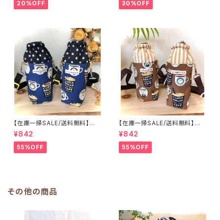
ッグ トートバッグ キルティン
グ ダイナソー ｜通園通学用
20%OFF
30%OFF
グ レッスンバッグ 桃 女の
のかわいい巾着袋や入園オーダ
子 ｜通園通学用のかわいい巾
ーHoshizora☆ほしぞら
着袋や入園オーダーHoshizor
a☆ほしぞら
【在庫一掃SALE/送料無料】洗
【在庫一掃SALE/送料無料】洗
える保温保冷ペットボトルカバー
える保温保冷ペットボトルカバー
¥842
¥842
＆水筒ホルダー【白くまコーヒ
＆水筒ホルダー【白くまコーヒ
ー】子供用★PS.4445｜通園用
ー】子供用★PS.3233｜通園用
55%OFF
55%OFF
のかわいいトートバッグや子供ス
のかわいいトートバッグや子供ス
モックHoshizora☆ほしぞら
モックHoshizora☆ほしぞら
その他の商品