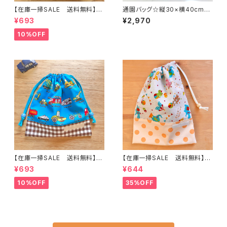
【在庫一掃SALE 送料無料】巾
通園バッグ☆縦30×横40cm
着袋(小)21×20cmホワイト【白
【ストロベリーラビット柄】 ★B.
¥693
¥2,970
くまカー柄】★ KU.37 男の子 く
12 女の子 かわいい キルティ
るま 車｜通園通学用のかわい
ング レッスンバッグ イチゴ
10%OFF
い巾着袋や入園オーダーHoshi
苺 うさぎ ウサギ｜通園通学
zora☆ほしぞら
用のかわいい巾着袋や入園オー
ダーHoshizora☆ほしぞら
【在庫一掃SALE 送料無料】巾
【在庫一掃SALE 送料無料】巾
着袋(小)21×20cmブルー【はた
着袋(中)☆30×23cm 【ウサギ・
¥693
¥644
らく車柄】★ KU.33 男の子 くる
クマ・ゾウ・アニマル柄】 ★KC.5
ま 働く｜通園通学用のかわい
5｜通園通学用のかわいい巾着
10%OFF
35%OFF
い巾着袋や入園オーダーHoshi
袋や入園オーダーHoshizora
zora☆ほしぞら
☆ほしぞら