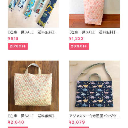
【在庫一掃SALE 送料無料】も
【在庫一掃SALE 送料無料】再
こもこ水筒肩ひもカバー【はたら
販/上靴入れ☆27×22マチ6cm
¥616
¥1,232
く】 ★KS.10111314151617181
☆【ピーチ柄】 ★US.49 上履き
9 車 男の子 飛行機 くる
袋 上靴袋 桃 キルティング 裏
20%OFF
20%OFF
ま ｜通園通学用のかわいい巾
地付き ｜通園通学用のかわい
着袋や入園オーダーHoshizor
い巾着袋や入園オーダーHoshi
a☆ほしぞら
zora☆ほしぞら
【在庫一掃SALE 送料無料】通
アジャスター付き通園バッグ☆3
園バッグ☆32×43マチ6cm☆
0×43cm 【恐竜柄】 ★B. 13 男
¥2,640
¥2,079
【ピーチ柄】★TB.39 幼稚園バ
の子 キルティング 絵本バッ