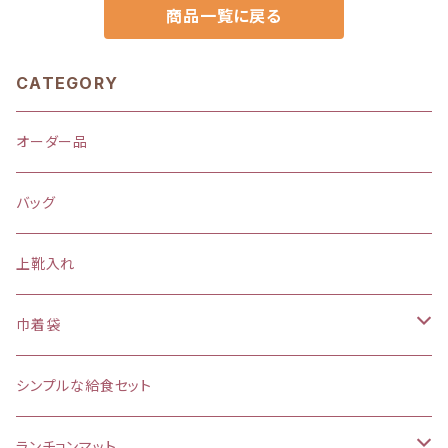
商品一覧に戻る
CATEGORY
オーダー品
バッグ
上靴入れ
巾着袋
(大)約 縦37×横34マチ＋8cm
シンプルな給食セット
お弁当袋
ランチョンマット