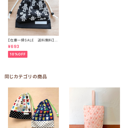
【在庫一掃SALE 送料無料】巾
着袋(小)21×19cm【ロボットと
¥693
英語柄】★ KU.23 男の子｜通
園通学用のかわいい巾着袋や入
10%OFF
園オーダーHoshizora☆ほしぞ
ら
同じカテゴリの商品