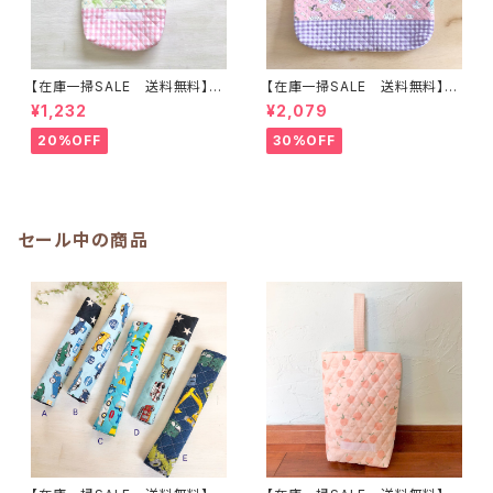
【在庫一掃SALE 送料無料】上
【在庫一掃SALE 送料無料】通
靴入れ☆27×23マチ6cm ☆
園バッグ☆32×43マチ6cm☆
¥1,232
¥2,079
【ティンカーベルシルエット柄】
ピンク【ペガサス柄】★TB.38
★US. 4142 上履き袋 上靴袋
幼稚園バッグ トートバッグ キ
20%OFF
30%OFF
妖精 花 女の子 かわいい
ルティング レッスンバッグ ユ
キルティング 裏地付き ｜通園通
ニコーン ゆめかわ 女の子｜
学用のかわいい巾着袋や入園オ
通園通学用のかわいい巾着袋や
ーダーHoshizora☆ほしぞら
入園オーダーHoshizora☆ほ
しぞら
セール中の商品