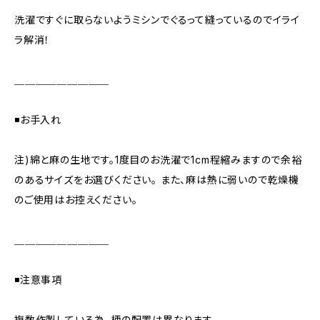
洗濯ですぐに取らないようミシンでぐるって縫っているのでイライ
ラ解消！
＿＿＿＿＿＿＿＿＿
◾️お手入れ
注)綿と麻の生地です。1度目のお洗濯で1cm程縮みますので余裕
のあるサイズをお選びください。 また、麻は熱に弱いので乾燥機
のご使用はお控えください。
＿＿＿＿＿＿＿＿＿
◾️注意事項
複数作製している為、柄の配置は異なります。