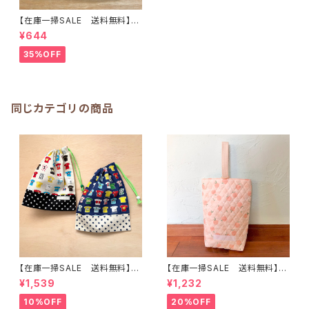
【在庫一掃SALE 送料無料】巾
着袋(中)☆30×24cm グリーン
¥644
【レトロ・くま・パンダ・リス・バン
ビ】 ★KC.666768動物 女の
35%OFF
子｜通園通学用のかわいい巾着
袋や入園オーダーHoshizora
☆ほしぞら
同じカテゴリの商品
【在庫一掃SALE 送料無料】【2
【在庫一掃SALE 送料無料】再
枚セット】巾着袋(中)30×24cm
販/上靴入れ☆27×22マチ6cm
¥1,539
¥1,232
【Tシャツ柄】★KC. 男の子 星｜
☆【ピーチ柄】 ★US.49 上履き
通園通学用のかわいい巾着袋や
袋 上靴袋 桃 キルティング 裏
10%OFF
20%OFF