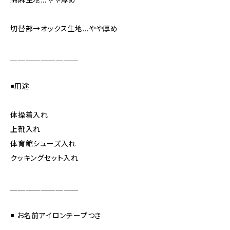
切替部→オックス生地…やや厚め
＿＿＿＿＿＿＿＿＿
◾️用途
体操着入れ
上靴入れ
体育館シューズ入れ
クッキングセット入れ
＿＿＿＿＿＿＿＿＿
◾️ お名前アイロンテープつき