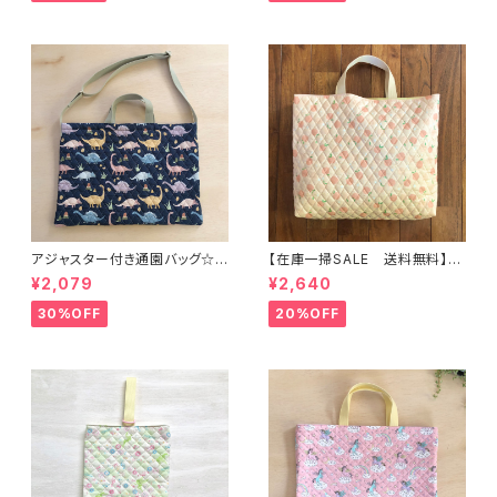
入園オーダーHoshizora☆ほ
地付き ｜通園通学用のかわい
しぞら
い巾着袋や入園オーダーHoshi
zora☆ほしぞら
アジャスター付き通園バッグ☆3
【在庫一掃SALE 送料無料】通
0×43cm 【恐竜柄】 ★B. 13 男
園バッグ☆32×43マチ6cm☆
¥2,079
¥2,640
の子 キルティング 絵本バッ
【ピーチ柄】★TB.39 幼稚園バ
グ ダイナソー ｜通園通学用
ッグ トートバッグ キルティン
30%OFF
20%OFF
のかわいい巾着袋や入園オーダ
グ レッスンバッグ 桃 女の
ーHoshizora☆ほしぞら
子 ｜通園通学用のかわいい巾
着袋や入園オーダーHoshizor
a☆ほしぞら