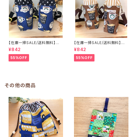
【在庫一掃SALE/送料無料】洗
【在庫一掃SALE/送料無料】洗
える保温保冷ペットボトルカバー
える保温保冷ペットボトルカバー
¥842
¥842
＆水筒ホルダー【白くまコーヒ
＆水筒ホルダー【白くまコーヒ
ー】子供用★PS.4445｜通園用
ー】子供用★PS.3233｜通園用
55%OFF
55%OFF
のかわいいトートバッグや子供ス
のかわいいトートバッグや子供ス
モックHoshizora☆ほしぞら
モックHoshizora☆ほしぞら
その他の商品