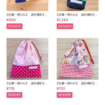
【在庫一掃SALE 送料無料】巾
【在庫一掃SALE 送料無料】上
着袋(小)20×19cmイエロー&
靴入れ☆26×23マチ6cm 【働く
¥693
¥1,144
ブルー【スクールバス柄】★ KU.
柄】 ★US.20 はたらく ショベ
1041 車 乗り物 くるま scho
ルカー 消防車 ダンプカー
10%OFF
20%OFF
ol bus 男の子｜通園通学用の
ミキサー 男の子｜通園通学用
かわいい巾着袋や入園オーダー
のかわいい巾着袋や入園オーダ
Hoshizora☆ほしぞら
ーHoshizora☆ほしぞら
【在庫一掃SALE 送料無料】巾
【在庫一掃SALE 送料無料】巾
着袋(中)☆31×24cm 【アイス
着袋(中)☆31×23cm ピンク【う
¥715
¥751
柄】 ★KC.56｜通園通学用のか
さぎ・バンビ・レトロアニマル柄】
わいい巾着袋や入園オーダーH
★KC.6364 裏地付き 動物
35%OFF
35%OFF
oshizora☆ほしぞら
女の子｜通園通学用のかわいい
巾着袋や入園オーダーHoshiz
ora☆ほしぞら