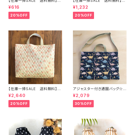
【在庫一掃SALE 送料無料】も
【在庫一掃SALE 送料無料】再
こもこ水筒肩ひもカバー【はたら
販/上靴入れ☆27×22マチ6cm
¥616
¥1,232
く】 ★KS.10111314151617181
☆【ピーチ柄】 ★US.49 上履き
9 車 男の子 飛行機 くる
袋 上靴袋 桃 キルティング 裏
20%OFF
20%OFF
ま ｜通園通学用のかわいい巾
地付き ｜通園通学用のかわい
着袋や入園オーダーHoshizor
い巾着袋や入園オーダーHoshi
a☆ほしぞら
zora☆ほしぞら
【在庫一掃SALE 送料無料】通
アジャスター付き通園バッグ☆3
園バッグ☆32×43マチ6cm☆
0×43cm 【恐竜柄】 ★B. 13 男
¥2,640
¥2,079
【ピーチ柄】★TB.39 幼稚園バ
の子 キルティング 絵本バッ
ッグ トートバッグ キルティン
グ ダイナソー ｜通園通学用
20%OFF
30%OFF
グ レッスンバッグ 桃 女の
のかわいい巾着袋や入園オーダ
子 ｜通園通学用のかわいい巾
ーHoshizora☆ほしぞら
着袋や入園オーダーHoshizor
a☆ほしぞら