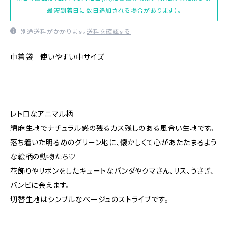
最短到着日に数日追加される場合があります）。
別途送料がかかります。
送料を確認する
巾着袋 使いやすい中サイズ
＿＿＿＿＿＿＿＿＿
レトロなアニマル柄
綿麻生地でナチュラル感の残るカス残しのある風合い生地です。
落ち着いた明るめのグリーン地に、懐かしくて心があたたまるよう
な絵柄の動物たち♡
花飾りやリボンをしたキュートなパンダやクマさん、リス、うさぎ、
バンビに会えます。
切替生地はシンプルなベージュのストライプです。
＿＿＿＿＿＿＿＿＿