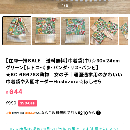
1
/6
【在庫一掃SALE 送料無料】巾着袋(中)☆30×24cm
グリーン【レトロ・くま・パンダ・リス・バンビ】
★KC.666768動物 女の子｜通園通学用のかわいい
巾着袋や入園オーダーHoshizora☆ほしぞら
644
¥
¥990
35%OFF
¥210
なら
手数料無料で
月々
から
※この商品は、最短で8月12日(水)にお届けします（お届け先によって、