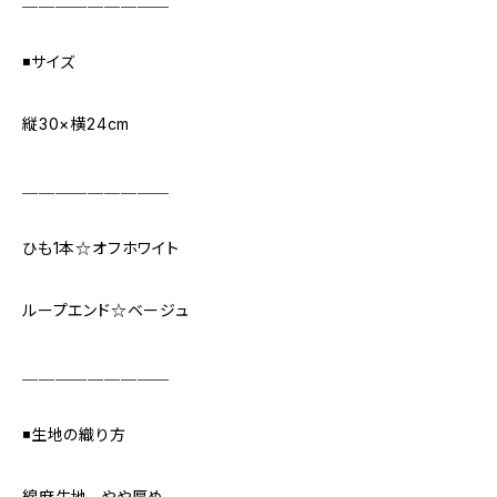
◾️サイズ
縦30×横24cm
＿＿＿＿＿＿＿＿＿
ひも1本☆オフホワイト
ループエンド☆ベージュ
＿＿＿＿＿＿＿＿＿
◾️生地の織り方
綿麻生地…やや厚め