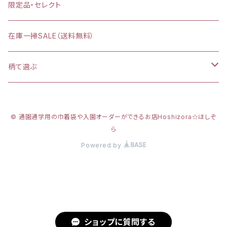
縦30×横40cm
限定品・セレクト
在庫一掃SALE（送料無料）
柄て選ぶ
カラフルダイナソー
© 通園通学用の巾着袋や入園オーダーができるお店Hoshizora☆ほしぞ
プリンセスシルエット
ら
Powered by
新幹線
リアルダイナソー
カーテンの間にいるかわいいネコ
ショップに質問する