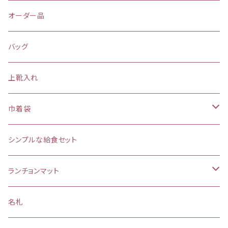
オーダー品
バッグ
上靴入れ
巾着袋
(大)約 縦37×横34マチ＋8cm
シンプルな給食セット
お弁当袋
ランチョンマット
【給食袋・おやつ袋】約 縦25×20cm
縦25×横35cm
名札