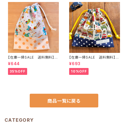
【在庫一掃SALE 送料無料】巾
【在庫一掃SALE 送料無料】巾
着袋(中)☆30×23cm 【ウサギ・
着袋(小)21×20cmホワイト【レ
¥644
¥693
クマ・ゾウ・アニマル柄】 ★KC.5
トロカー柄】★ KU.60 男の子
5｜通園通学用のかわいい巾着
くるま 車｜通園通学用のかわ
35%OFF
10%OFF
袋や入園オーダーHoshizora
いい巾着袋や入園オーダーHos
☆ほしぞら
hizora☆ほしぞら
商品一覧に戻る
CATEGORY