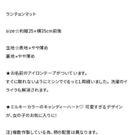
ランチョンマット
size☆約縦25×横35cm前後
生地☆表地×やや薄め
裏地×やや薄め
★お名前のアイロンテープがついています。
すぐに取れないようにミシンでぐるっと１周縫いました。 洗濯のイ
ライラも解消されます。
★ミルキーカラーのキャンディーハート♡ 可愛すぎるデザイン
が、女の子のお気に入りに！
注)複数作製している為、柄の配置は異なります。