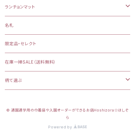
お弁当袋
ランチョンマット
【給食袋・おやつ袋】約 縦25×20cm
縦25×横35cm
名札
縦30×横40cm
限定品・セレクト
在庫一掃SALE（送料無料）
柄て選ぶ
カラフルダイナソー
© 通園通学用の巾着袋や入園オーダーができるお店Hoshizora☆ほしぞ
プリンセスシルエット
ら
Powered by