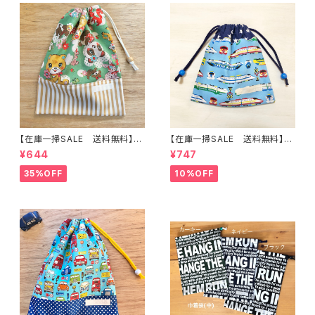
【在庫一掃SALE 送料無料】巾
【在庫一掃SALE 送料無料】巾
着袋(中)☆30×24cm グリーン
着袋(小)20×20cmブルー【新
¥644
¥747
【レトロ・くま・パンダ・リス・バン
幹線柄】★ KU.727374 男の子
ビ】 ★KC.666768動物 女の
電車 でんしゃ のりもの 乗
35%OFF
10%OFF
子｜通園通学用のかわいい巾着
り物｜通園通学用のかわいい巾
袋や入園オーダーHoshizora
着袋や入園オーダーHoshizor
☆ほしぞら
a☆ほしぞら