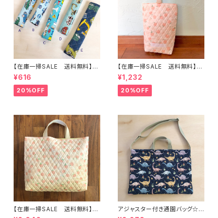
【在庫一掃SALE 送料無料】も
【在庫一掃SALE 送料無料】再
こもこ水筒肩ひもカバー【はたら
販/上靴入れ☆27×22マチ6cm
¥616
¥1,232
く】 ★KS.10111314151617181
☆【ピーチ柄】 ★US.49 上履き
9 車 男の子 飛行機 くる
袋 上靴袋 桃 キルティング 裏
20%OFF
20%OFF
ま ｜通園通学用のかわいい巾
地付き ｜通園通学用のかわい
着袋や入園オーダーHoshizor
い巾着袋や入園オーダーHoshi
a☆ほしぞら
zora☆ほしぞら
【在庫一掃SALE 送料無料】通
アジャスター付き通園バッグ☆3
園バッグ☆32×43マチ6cm☆
0×43cm 【恐竜柄】 ★B. 13 男