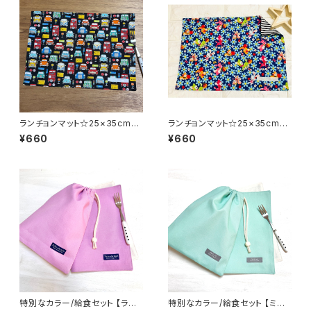
ランチョンマット☆25×35cmブ
ランチョンマット☆25×35cm
ラック【レトロカー柄】★RM.
【レトロアニマル柄】★RM. 動
¥660
¥660
車 男の子 裏地付き｜通園通
物 ウサギ 女の子｜通園通学
学用のかわいい巾着袋や入園オ
用のかわいい巾着袋や入園オー
ーダーHoshizora☆ほしぞら
ダーHoshizora☆ほしぞら
特別なカラー/給食セット 【ライ
特別なカラー/給食セット 【ミン