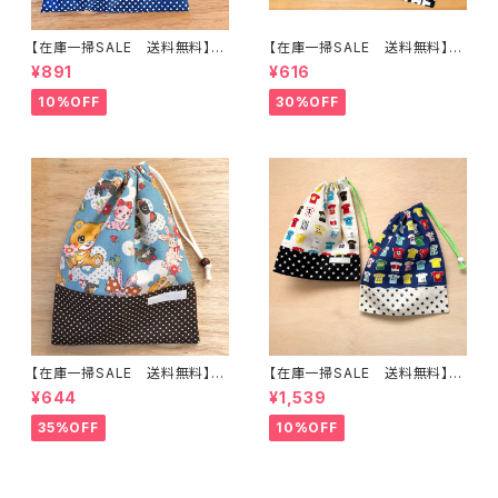
【在庫一掃SALE 送料無料】巾
【在庫一掃SALE 送料無料】巾
着袋(中)30×24cmブルー【レト
着袋(中)☆30×24cm 【シンプ
¥891
¥616
ロカー】★KC.92男の子 くる
ル英字柄】 ★KC.2226｜通園
ま 車 ｜通園通学用のかわい
通学用のかわいい巾着袋や入園
10%OFF
30%OFF
い巾着袋や入園オーダーHoshi
オーダーHoshizora☆ほしぞら
zora☆ほしぞら
【在庫一掃SALE 送料無料】巾
【在庫一掃SALE 送料無料】【2
着袋(中)☆30×24cm ブルー
枚セット】巾着袋(中)30×24cm
¥644
¥1,539
【レトロ・くま・パンダ・リス・バン
【Tシャツ柄】★KC. 男の子 星｜
ビ】 ★KC.69-72動物 女の子
通園通学用のかわいい巾着袋や
35%OFF
10%OFF
｜通園通学用のかわいい巾着袋
入園オーダーHoshizora☆ほ
や入園オーダーHoshizora☆
しぞら
ほしぞら