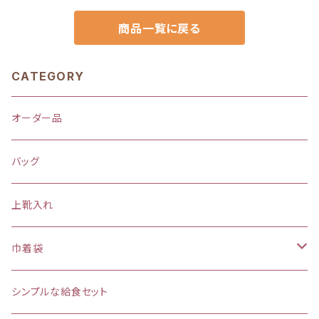
商品一覧に戻る
CATEGORY
オーダー品
バッグ
上靴入れ
巾着袋
(大)約 縦37×横34マチ＋8cm
シンプルな給食セット