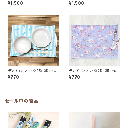
ラック無地】給食袋25×20cm
トグリーン無地】給食袋25×20c
¥1,500
¥1,500
ランチョンマット 25×35cm ★
m ランチョンマット 25×35cm
SET. シンプル 裏地付き マイ
★SET. シンプル 裏地付き マ
カラー my color｜通園通学
イカラー my color｜通園通
用のかわいい巾着袋や入園オー
学用のかわいい巾着袋や入園オ
ダーHoshizora☆ほしぞら
ーダーHoshizora☆ほしぞら
ランチョンマット☆25×35cmブ
ランチョンマット☆25×35cmブ
ルー【ストライプリボン柄】★R
ルー【うさぎバレリーナ柄】★R
¥770
¥770
M. シンプル 女の子｜通園通
M.ゆめかわ ウサギ 女の子
学用のかわいい巾着袋や入園オ
｜通園通学用のかわいい巾着袋
ーダーHoshizora☆ほしぞら
や入園オーダーHoshizora☆
ほしぞら
セール中の商品