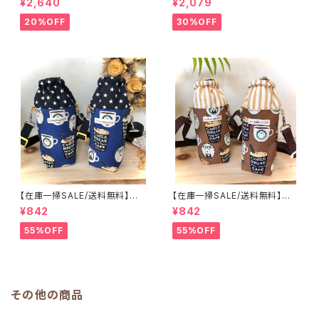
¥2,640
¥2,079
【ピーチ柄】★TB.39 幼稚園バ
の子 キルティング 絵本バッ
ッグ トートバッグ キルティン
グ ダイナソー ｜通園通学用
20%OFF
30%OFF
グ レッスンバッグ 桃 女の
のかわいい巾着袋や入園オーダ
子 ｜通園通学用のかわいい巾
ーHoshizora☆ほしぞら
着袋や入園オーダーHoshizor
a☆ほしぞら
【在庫一掃SALE/送料無料】洗
【在庫一掃SALE/送料無料】洗
える保温保冷ペットボトルカバー
える保温保冷ペットボトルカバー
¥842
¥842
＆水筒ホルダー【白くまコーヒ
＆水筒ホルダー【白くまコーヒ
ー】子供用★PS.4445｜通園用
ー】子供用★PS.3233｜通園用
55%OFF
55%OFF
のかわいいトートバッグや子供ス
のかわいいトートバッグや子供ス
モックHoshizora☆ほしぞら
モックHoshizora☆ほしぞら
その他の商品