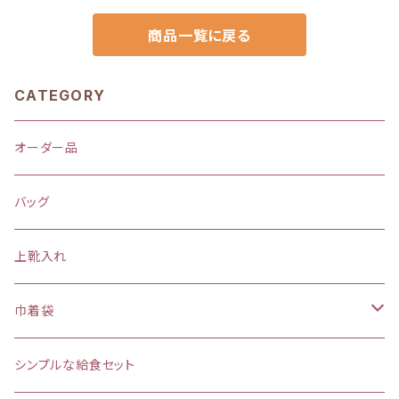
商品一覧に戻る
CATEGORY
オーダー品
バッグ
上靴入れ
巾着袋
(大)約 縦37×横34マチ＋8cm
シンプルな給食セット