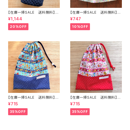
【在庫一掃SALE 送料無料】上
【在庫一掃SALE 送料無料】巾
靴入れ☆26×23マチ6cm 【働く
着袋(小)21×20cm【花とネコ】
¥1,144
¥747
柄】 ★US.20 はたらく ショベ
★ KU.70 裏地付き 女の子 ね
ルカー 消防車 ダンプカー
こ猫 ｜通園通学用のかわいい
20%OFF
10%OFF
ミキサー 男の子｜通園通学用
巾着袋や入園オーダーHoshiz
のかわいい巾着袋や入園オーダ
ora☆ほしぞら
ーHoshizora☆ほしぞら
【在庫一掃SALE 送料無料】巾
【在庫一掃SALE 送料無料】巾
着袋(中)31×23cm ブルー【うさ
着袋(中)☆31×23cmピンク【ウ
¥715
¥715
ぎ・バンビ】 ★KC.8788動物柄
サギ・バンビ】★KC.8384裏地
レトロアニマル 裏地付き｜通
付き 女の子 動物｜通園通学
35%OFF
35%OFF
園通学用のかわいい巾着袋や入
用のかわいい巾着袋や入園オー
園オーダーHoshizora☆ほしぞ
ダーHoshizora☆ほしぞら
ら