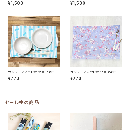
ラック無地】給食袋25×20cm
トグリーン無地】給食袋25×20c
¥1,500
¥1,500
ランチョンマット 25×35cm ★
m ランチョンマット 25×35cm
SET. シンプル 裏地付き マイ
★SET. シンプル 裏地付き マ
カラー my color｜通園通学
イカラー my color｜通園通
用のかわいい巾着袋や入園オー
学用のかわいい巾着袋や入園オ
ダーHoshizora☆ほしぞら
ーダーHoshizora☆ほしぞら
ランチョンマット☆25×35cmブ
ランチョンマット☆25×35cmブ
ルー【ストライプリボン柄】★R
ルー【うさぎバレリーナ柄】★R
¥770
¥770
M. シンプル 女の子｜通園通
M.ゆめかわ ウサギ 女の子
学用のかわいい巾着袋や入園オ
｜通園通学用のかわいい巾着袋
ーダーHoshizora☆ほしぞら
や入園オーダーHoshizora☆
ほしぞら
セール中の商品