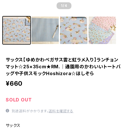
1
/4
サックス【ゆめかわペガサス雲と虹ラメ入り】ランチョン
マット☆25×35cm★RM.｜通園用のかわいいトートバ
ッグや子供スモックHoshizora☆ほしぞら
¥660
SOLD OUT
別途送料がかかります。
送料を確認する
サックス