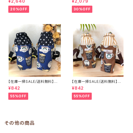
¥2,640
¥2,079
【ピーチ柄】★TB.39 幼稚園バ
の子 キルティング 絵本バッ
ッグ トートバッグ キルティン
グ ダイナソー ｜通園通学用
20%OFF
30%OFF
グ レッスンバッグ 桃 女の
のかわいい巾着袋や入園オーダ
子 ｜通園通学用のかわいい巾
ーHoshizora☆ほしぞら
着袋や入園オーダーHoshizor
a☆ほしぞら
【在庫一掃SALE/送料無料】洗
【在庫一掃SALE/送料無料】洗
える保温保冷ペットボトルカバー
える保温保冷ペットボトルカバー
¥842
¥842
＆水筒ホルダー【白くまコーヒ
＆水筒ホルダー【白くまコーヒ
ー】子供用★PS.4445｜通園用
ー】子供用★PS.3233｜通園用
55%OFF
55%OFF
のかわいいトートバッグや子供ス
のかわいいトートバッグや子供ス
モックHoshizora☆ほしぞら
モックHoshizora☆ほしぞら
その他の商品