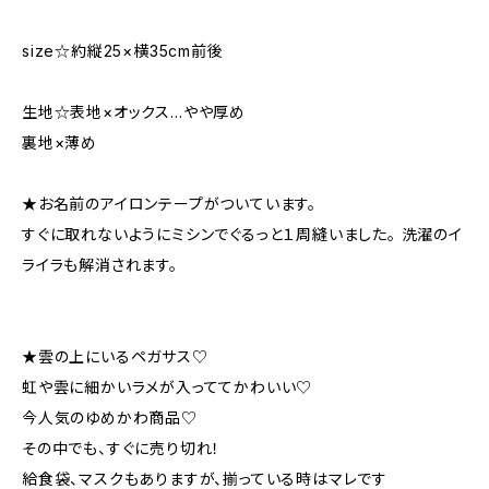
size☆約縦25×横35cm前後
生地☆表地×オックス…やや厚め
裏地×薄め
★お名前のアイロンテープがついています。
すぐに取れないようにミシンでぐるっと１周縫いました。 洗濯のイ
ライラも解消されます。
★雲の上にいるペガサス♡
虹や雲に細かいラメが入っててかわいい♡
今人気のゆめかわ商品♡
その中でも、すぐに売り切れ！
給食袋、マスクもありますが、揃っている時はマレです