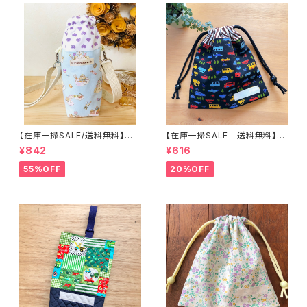
【在庫一掃SALE/送料無料】洗
【在庫一掃SALE 送料無料】巾
える保温保冷ペットボトルカバー
着袋(小)20×19cm 【カラフルな
¥842
¥616
＆水筒ホルダーサックス【ゆめか
のりもの】 ★ KU.8車柄 乗り
わペガサス雲と虹ラメ入り】 子
物 飛行機｜通園通学用のか
55%OFF
20%OFF
供用★PS.2829｜通園用のか
わいい巾着袋や入園オーダーH
わいいトートバッグや子供スモッ
oshizora☆ほしぞら
クHoshizora☆ほしぞら