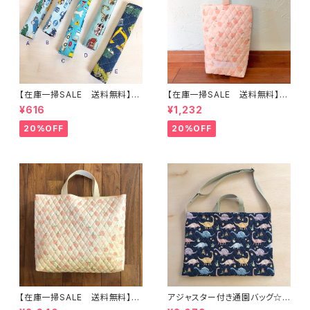
【在庫一掃SALE 送料無料】も
【在庫一掃SALE 送料無料】再
こもこ水筒肩ひもカバー【はたら
販/上靴入れ☆27×22マチ6cm
¥616
¥1,232
く】 ★KS.10111314151617181
☆【ピーチ柄】 ★US.49 上履き
9 車 男の子 飛行機 くる
袋 上靴袋 桃 キルティング 裏
20%OFF
20%OFF
ま ｜通園通学用のかわいい巾
地付き ｜通園通学用のかわい
着袋や入園オーダーHoshizor
い巾着袋や入園オーダーHoshi
a☆ほしぞら
zora☆ほしぞら
【在庫一掃SALE 送料無料】通
アジャスター付き通園バッグ☆3
園バッグ☆32×43マチ6cm☆
0×43cm 【恐竜柄】 ★B. 13 男