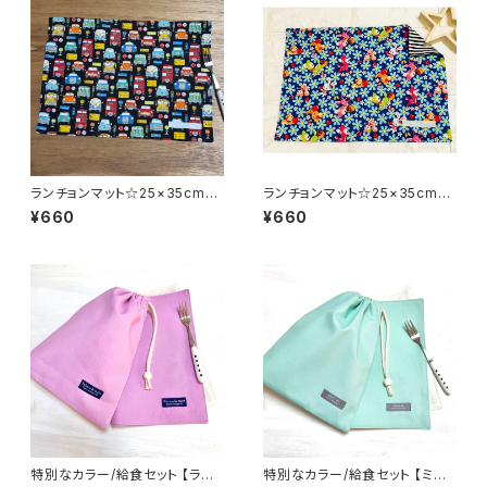
ランチョンマット☆25×35cmブ
ランチョンマット☆25×35cm
ラック【レトロカー柄】★RM.
【レトロアニマル柄】★RM. 動
¥660
¥660
車 男の子 裏地付き｜通園通
物 ウサギ 女の子｜通園通学
学用のかわいい巾着袋や入園オ
用のかわいい巾着袋や入園オー
ーダーHoshizora☆ほしぞら
ダーHoshizora☆ほしぞら
特別なカラー/給食セット 【ライ
特別なカラー/給食セット 【ミン