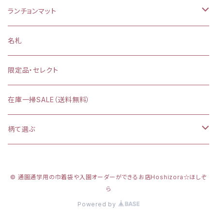
お弁当袋
ランチョンマット
【給食袋・おやつ袋】約 縦25×20cm
縦25×横35cm
名札
縦30×横40cm
限定品・セレクト
在庫一掃SALE（送料無料）
柄て選ぶ
カラフルダイナソー
© 通園通学用の巾着袋や入園オーダーができるお店Hoshizora☆ほしぞ
プリンセスシルエット
ら
Powered by