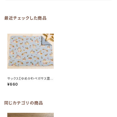
最近チェックした商品
サックス【ゆめかわペガサス雲と
虹ラメ入り】ランチョンマット☆2
¥660
5×35cm★RM.｜通園用のか
わいいトートバッグや子供スモッ
クHoshizora☆ほしぞら
同じカテゴリの商品