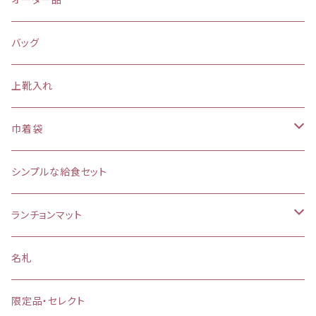
バッグ
上靴入れ
巾着袋
(大)約 縦37×横34マチ＋8cm
シンプルな給食セット
お弁当袋
ランチョンマット
【給食袋・おやつ袋】約 縦25×20cm
縦25×横35cm
名札
縦30×横40cm
限定品・セレクト