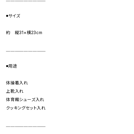
◾️サイズ
約 縦31×横23cm
＿＿＿＿＿＿＿＿＿
◾️用途
体操着入れ
上靴入れ
体育館シューズ入れ
クッキングセット入れ
＿＿＿＿＿＿＿＿＿