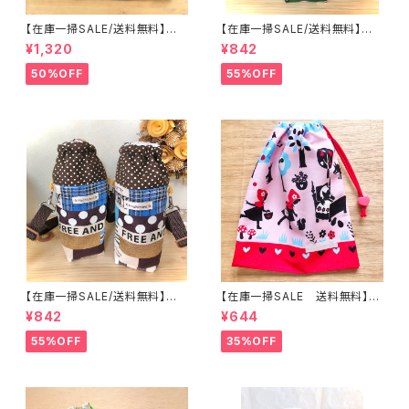
【在庫一掃SALE/送料無料】半
【在庫一掃SALE/送料無料】洗
袖子供スモック100cm【電車
える保温保冷ペットボトルカバー
¥1,320
¥842
柄】★M.16｜通園用のかわいい
＆水筒ホルダー【白くまカフェ】
トートバッグや子供スモックHos
子供用★PS.4041｜通園用の
50%OFF
55%OFF
hizora☆ほしぞら
かわいいトートバッグや子供スモ
ックHoshizora☆ほしぞら
【在庫一掃SALE/送料無料】洗
【在庫一掃SALE 送料無料】巾
える保温保冷ペットボトルカバー
着袋(中)29×24cm【赤ずきんち
¥842
¥644
＆水筒ホルダー☆子供用★PS.
ゃんシルエット柄】★KC.6 女
3839｜通園用のかわいいトー
の子 ｜通園通学用のかわいい
55%OFF
35%OFF
トバッグや子供スモックHoshiz
巾着袋や入園オーダーHoshiz
ora☆ほしぞら
ora☆ほしぞら