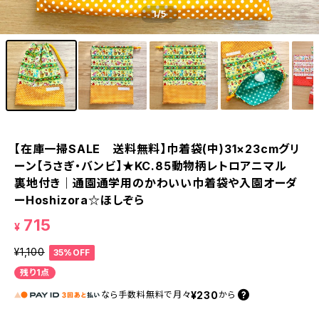
1
/5
【在庫一掃SALE 送料無料】巾着袋(中)31×23cmグリ
ーン【うさぎ・バンビ】★KC.85動物柄レトロアニマル
裏地付き｜通園通学用のかわいい巾着袋や入園オーダ
ーHoshizora☆ほしぞら
715
¥
¥1,100
35%OFF
残り1点
¥230
なら
手数料無料で
月々
から