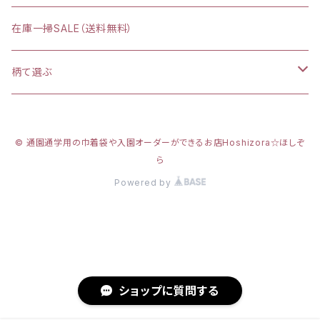
在庫一掃SALE（送料無料）
柄て選ぶ
カラフルダイナソー
© 通園通学用の巾着袋や入園オーダーができるお店Hoshizora☆ほしぞ
プリンセスシルエット
ら
Powered by
新幹線
リアルダイナソー
カーテンの間にいるかわいいネコ
ショップに質問する