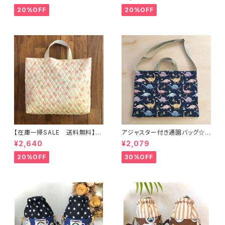
く】 ★KS.10111314151617181
☆【ピーチ柄】 ★US.49 上履き
9 車 男の子 飛行機 くる
袋 上靴袋 桃 キルティング 裏
20%OFF
20%OFF
ま ｜通園通学用のかわいい巾
地付き ｜通園通学用のかわい
着袋や入園オーダーHoshizor
い巾着袋や入園オーダーHoshi
a☆ほしぞら
zora☆ほしぞら
【在庫一掃SALE 送料無料】通
アジャスター付き通園バッグ☆3
園バッグ☆32×43マチ6cm☆
0×43cm 【恐竜柄】 ★B. 13 男
¥2,640
¥2,079
【ピーチ柄】★TB.39 幼稚園バ
の子 キルティング 絵本バッ
ッグ トートバッグ キルティン
グ ダイナソー ｜通園通学用
20%OFF
30%OFF
グ レッスンバッグ 桃 女の
のかわいい巾着袋や入園オーダ
子 ｜通園通学用のかわいい巾
ーHoshizora☆ほしぞら
着袋や入園オーダーHoshizor
a☆ほしぞら