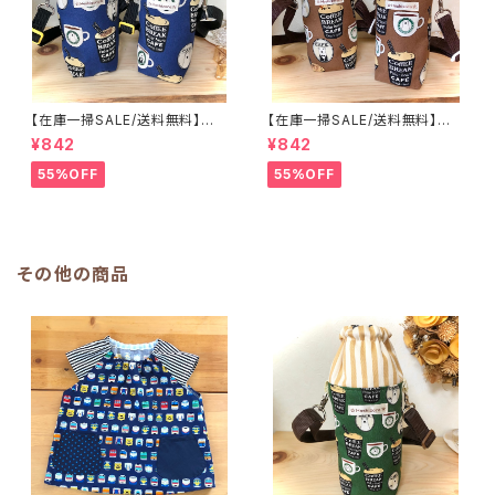
【在庫一掃SALE/送料無料】洗
【在庫一掃SALE/送料無料】洗
える保温保冷ペットボトルカバー
える保温保冷ペットボトルカバー
¥842
¥842
＆水筒ホルダー【白くまコーヒ
＆水筒ホルダー【白くまコーヒ
ー】子供用★PS.4445｜通園用
ー】子供用★PS.3233｜通園用
55%OFF
55%OFF
のかわいいトートバッグや子供ス
のかわいいトートバッグや子供ス
モックHoshizora☆ほしぞら
モックHoshizora☆ほしぞら
その他の商品