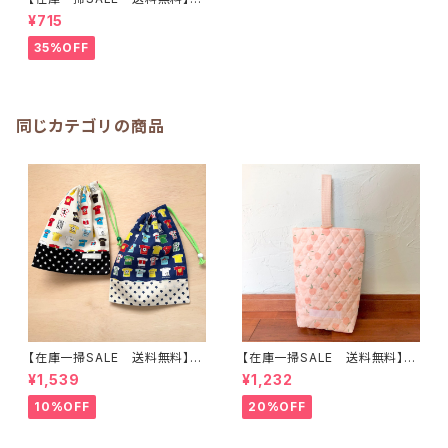
着袋(中)31×23cmグリーン【う
¥715
さぎ・バンビ】★KC.85動物柄レ
トロアニマル 裏地付き｜通園
35%OFF
通学用のかわいい巾着袋や入園
オーダーHoshizora☆ほしぞら
同じカテゴリの商品
【在庫一掃SALE 送料無料】【2
【在庫一掃SALE 送料無料】再
枚セット】巾着袋(中)30×24cm
販/上靴入れ☆27×22マチ6cm
¥1,539
¥1,232
【Tシャツ柄】★KC. 男の子 星｜
☆【ピーチ柄】 ★US.49 上履き
通園通学用のかわいい巾着袋や
袋 上靴袋 桃 キルティング 裏
10%OFF
20%OFF
入園オーダーHoshizora☆ほ
地付き ｜通園通学用のかわい
しぞら
い巾着袋や入園オーダーHoshi
zora☆ほしぞら