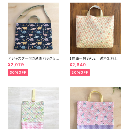
アジャスター付き通園バッグ☆3
【在庫一掃SALE 送料無料】通
0×43cm 【恐竜柄】 ★B. 13 男
園バッグ☆32×43マチ6cm☆
¥2,079
¥2,640
の子 キルティング 絵本バッ
【ピーチ柄】★TB.39 幼稚園バ
グ ダイナソー ｜通園通学用
ッグ トートバッグ キルティン
30%OFF
20%OFF
のかわいい巾着袋や入園オーダ
グ レッスンバッグ 桃 女の
ーHoshizora☆ほしぞら
子 ｜通園通学用のかわいい巾
着袋や入園オーダーHoshizor
a☆ほしぞら