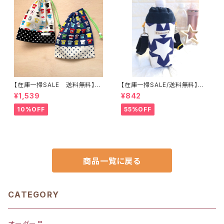
【在庫一掃SALE 送料無料】【2
【在庫一掃SALE/送料無料】洗
枚セット】巾着袋(中)30×24cm
える保温保冷ペットボトルカバー
¥1,539
¥842
【Tシャツ柄】★KC. 男の子 星｜
＆水筒ホルダー【星柄】子供用★
通園通学用のかわいい巾着袋や
PS.3637｜通園用のかわいい
10%OFF
55%OFF
入園オーダーHoshizora☆ほ
トートバッグや子供スモックHos
しぞら
hizora☆ほしぞら
商品一覧に戻る
CATEGORY
オーダー品