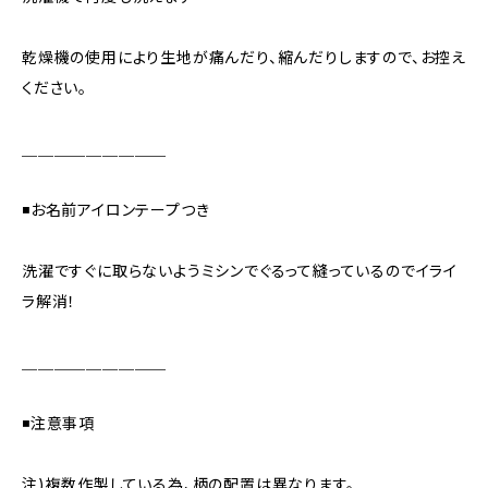
乾燥機の使用により生地が痛んだり、縮んだりしますので、お控え
ください。
＿＿＿＿＿＿＿＿＿
◾️お名前アイロンテープつき
洗濯ですぐに取らないようミシンでぐるって縫っているのでイライ
ラ解消！
＿＿＿＿＿＿＿＿＿
◾️注意事項
注)複数作製している為、柄の配置は異なります。