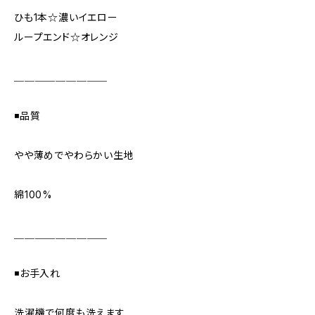
ひも1本☆濃いイエロー
ループエンド☆オレンジ
＿＿＿＿＿＿＿＿＿
◾️品質
やや薄めでやわらかい生地
綿100%
＿＿＿＿＿＿＿＿＿
◾️お手入れ
洗濯機で何度も洗えます