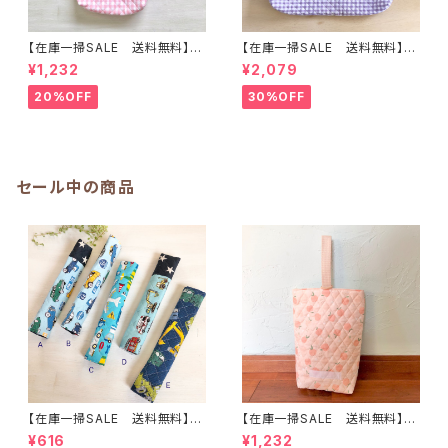
【在庫一掃SALE 送料無料】上
【在庫一掃SALE 送料無料】通
靴入れ☆27×23マチ6cm ☆
園バッグ☆32×43マチ6cm☆
¥1,232
¥2,079
【ティンカーベルシルエット柄】
ピンク【ペガサス柄】★TB.38
★US. 4142 上履き袋 上靴袋
幼稚園バッグ トートバッグ キ
20%OFF
30%OFF
妖精 花 女の子 かわいい
ルティング レッスンバッグ ユ
キルティング 裏地付き ｜通園通
ニコーン ゆめかわ 女の子｜
学用のかわいい巾着袋や入園オ
通園通学用のかわいい巾着袋や
ーダーHoshizora☆ほしぞら
入園オーダーHoshizora☆ほ
しぞら
セール中の商品
【在庫一掃SALE 送料無料】も
【在庫一掃SALE 送料無料】再
こもこ水筒肩ひもカバー【はたら
販/上靴入れ☆27×22マチ6cm
¥616
¥1,232