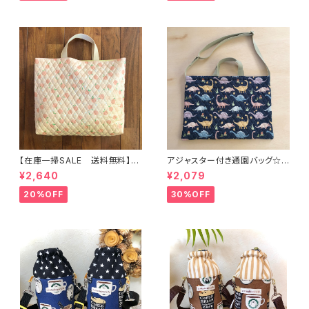
着袋や入園オーダーHoshizor
い巾着袋や入園オーダーHoshi
a☆ほしぞら
zora☆ほしぞら
【在庫一掃SALE 送料無料】通
アジャスター付き通園バッグ☆3
園バッグ☆32×43マチ6cm☆
0×43cm 【恐竜柄】 ★B. 13 男
¥2,640
¥2,079
【ピーチ柄】★TB.39 幼稚園バ
の子 キルティング 絵本バッ
ッグ トートバッグ キルティン
グ ダイナソー ｜通園通学用
20%OFF
30%OFF
グ レッスンバッグ 桃 女の
のかわいい巾着袋や入園オーダ
子 ｜通園通学用のかわいい巾
ーHoshizora☆ほしぞら
着袋や入園オーダーHoshizor
a☆ほしぞら