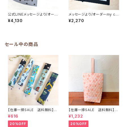
公式LINEメッセージより/オーダ
メッセージより/オーダーmy col
ー 巾着袋(大) (中)★男の子
or/給食袋縦25×横20cm/ラン
¥4,130
¥2,270
シンプル｜通園通学用のかわい
チョンマット縦25×横35cm｜通
い巾着袋や入園オーダーHoshi
園通学用のかわいい巾着袋や入
zora☆ほしぞら
園オーダーHoshizora☆ほしぞ
ら
セール中の商品
【在庫一掃SALE 送料無料】も
【在庫一掃SALE 送料無料】再
こもこ水筒肩ひもカバー【はたら
販/上靴入れ☆27×22マチ6cm
¥616
¥1,232
く】 ★KS.10111314151617181
☆【ピーチ柄】 ★US.49 上履き
9 車 男の子 飛行機 くる
袋 上靴袋 桃 キルティング 裏
20%OFF
20%OFF
ま ｜通園通学用のかわいい巾
地付き ｜通園通学用のかわい