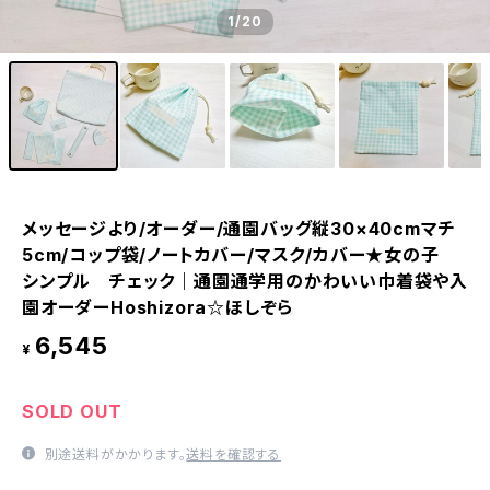
1
/20
メッセージより/オーダー/通園バッグ縦30×40cmマチ
5cm/コップ袋/ノートカバー/マスク/カバー★女の子
シンプル チェック｜通園通学用のかわいい巾着袋や入
園オーダーHoshizora☆ほしぞら
6,545
¥
SOLD OUT
別途送料がかかります。
送料を確認する