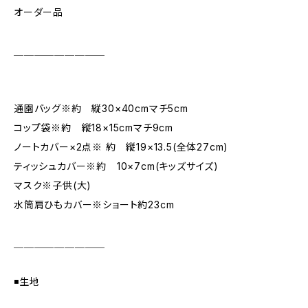
オーダー品
＿＿＿＿＿＿＿＿＿
通園バッグ※約 縦30×40cmマチ5cm
コップ袋※約 縦18×15cmマチ9cm
ノートカバー×2点※ 約 縦19×13.5(全体27cm)
ティッシュカバー※約 10×7cm(キッズサイズ)
マスク※子供(大)
水筒肩ひもカバー※ショート約23cm
＿＿＿＿＿＿＿＿＿
◾️生地