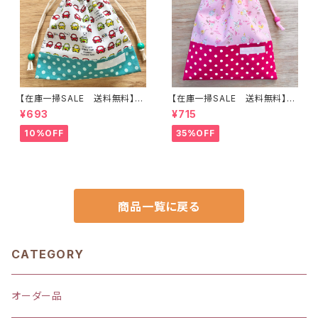
【在庫一掃SALE 送料無料】巾
【在庫一掃SALE 送料無料】巾
着袋(小)21×20cmホワイト【白
着袋(中)☆31×24cm 【アイス
¥693
¥715
くまカー柄】★ KU.37 男の子 く
柄】 ★KC.56｜通園通学用のか
るま 車｜通園通学用のかわい
わいい巾着袋や入園オーダーH
10%OFF
35%OFF
い巾着袋や入園オーダーHoshi
oshizora☆ほしぞら
zora☆ほしぞら
商品一覧に戻る
CATEGORY
オーダー品