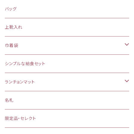
バッグ
上靴入れ
巾着袋
(大)約 縦37×横34マチ＋8cm
シンプルな給食セット
お弁当袋
ランチョンマット
【給食袋・おやつ袋】約 縦25×20cm
縦25×横35cm
名札
縦30×横40cm
限定品・セレクト