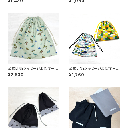
¥1,430
¥1,980
【ライオン柄】男の子 動物 大
男の子 シンプル ブラック
きい｜通園通学用のかわいい巾
迷彩｜通園通学用のかわいい巾
着袋や入園オーダーHoshizor
着袋や入園オーダーHoshizor
a☆ほしぞら
a☆ほしぞら
公式LINEメッセージより/オーダ
公式LINEメッセージより/オーダ
ー品/巾着袋(特大)☆50×50c
ー 給食袋 / 園指定サイズ
¥2,530
¥1,760
m【恐竜柄】男の子 ダイナソ
男の子 新幹線 動物 アニマ
ー 特大｜通園通学用のかわ
ル｜通園通学用のかわいい巾着
いい巾着袋や入園オーダーHos
袋や入園オーダーHoshizora
hizora☆ほしぞら
☆ほしぞら