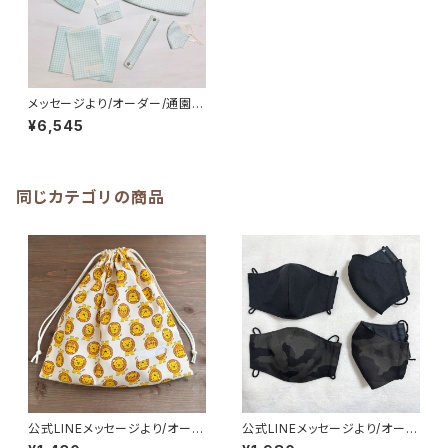
メッセージより/オーダー/通園バ
ッグ縦30×40cmマチ5cm/コッ
¥6,545
プ袋/ノートカバー/マスク/カバ
ー★女の子 シンプル チェッ
ク｜通園通学用のかわいい巾着
袋や入園オーダーHoshizora
☆ほしぞら
同じカテゴリの商品
公式LINEメッセージより/オーダ
公式LINEメッセージより/オーダ
ー品/巾着袋(大)☆35×35cm
ー 子供布マスク/4枚セット★