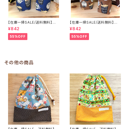
【在庫一掃SALE/送料無料】洗
【在庫一掃SALE/送料無料】洗
える保温保冷ペットボトルカバー
える保温保冷ペットボトルカバー
¥842
¥842
＆水筒ホルダー【白くまコーヒ
＆水筒ホルダー【白くまコーヒ
ー】子供用★PS.4445｜通園用
ー】子供用★PS.3233｜通園用
55%OFF
55%OFF
のかわいいトートバッグや子供ス
のかわいいトートバッグや子供ス
モックHoshizora☆ほしぞら
モックHoshizora☆ほしぞら
その他の商品