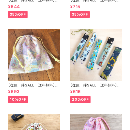
【在庫一掃SALE 送料無料】巾
【在庫一掃SALE 送料無料】巾
着袋(中)☆30×24cm ブルー
着袋(中)31×23cmグリーン【う
¥644
¥715
【レトロ・くま・パンダ・リス・バン
さぎ・バンビ】★KC.85動物柄レ
ビ】 ★KC.69-72動物 女の子
トロアニマル 裏地付き｜通園
35%OFF
35%OFF
｜通園通学用のかわいい巾着袋
通学用のかわいい巾着袋や入園
や入園オーダーHoshizora☆
オーダーHoshizora☆ほしぞら
ほしぞら
【在庫一掃SALE 送料無料】巾
【在庫一掃SALE 送料無料】も
着袋(小)20×20cm ホワイト
こもこ水筒肩ひもカバー【はたら
¥693
¥616
【ペガサス柄】★ KU.67 ゆめか
く】 ★KS.10111314151617181
わ ユニコーン 星 ハート
9 車 男の子 飛行機 くる
10%OFF
20%OFF
女の子｜通園通学用のかわいい
ま ｜通園通学用のかわいい巾
巾着袋や入園オーダーHoshiz
着袋や入園オーダーHoshizor
ora☆ほしぞら
a☆ほしぞら